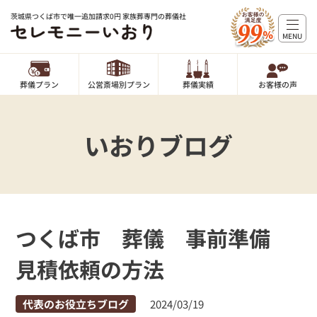
茨城県つくば市で唯一追加請求0円 家族葬専門の葬儀社
MENU
葬儀プラン
公営斎場別プラン
葬儀実績
お客様の声
いおりブログ
つくば市 葬儀 事前準備
見積依頼の方法
代表のお役立ちブログ
2024/03/19