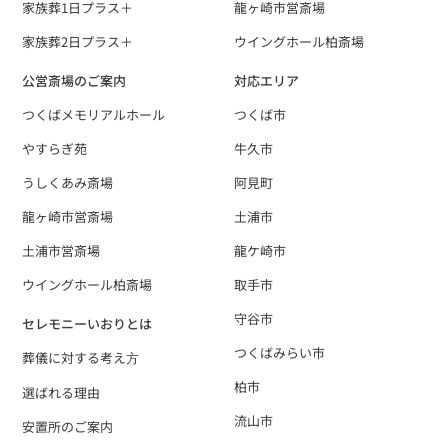
家族葬1日プラス＋
龍ヶ崎市営斎場
家族葬2日プラス＋
ウイングホール柏斎場
公営斎場のご案内
対応エリア
つくばメモリアルホール
つくば市
やすらぎ苑
牛久市
うしくあみ斎場
阿見町
龍ヶ崎市営斎場
土浦市
土浦市営斎場
龍ケ崎市
ウイングホール柏斎場
取手市
守谷市
セレモニーいおりとは
つくばみらい市
葬儀に対する考え⽅
柏市
選ばれる理由
流山市
安置所のご案内