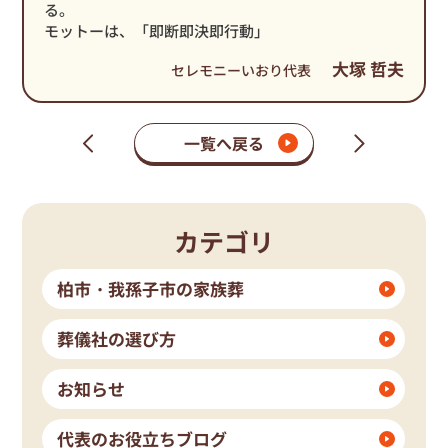
る。
モットーは、「即断即決即行動」
大塚 哲夫
セレモニーいおり代表
一覧へ戻る
次
前
の
の
ペ
ペ
ー
ー
ジ
ジ
カテゴリ
柏市・我孫子市の家族葬
葬儀社の選び方
お知らせ
代表のお役立ちブログ