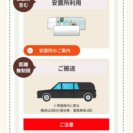
安置所利用
含む
安置所のご案内
距離
ご搬送
無制限
※茨城県内に限る
搬送は2回分(寝台車・霊柩車各1回)
ご注意