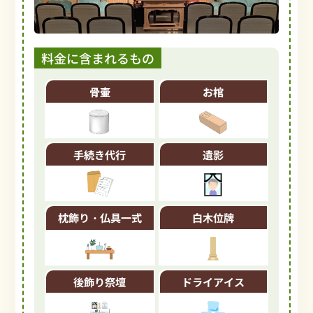
料金に含まれるもの
骨壷
お棺
手続き代行
遺影
枕飾り・仏具一式
白木位牌
後飾り祭壇
ドライアイス