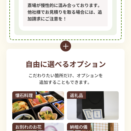
斎場が慢性的に混み合っております。
他社様でお見積りを取る場合には、
追
加請求にご注意を！
自由
に
選
べる
オプション
こだわりたい箇所だけ、オプションを
追加することもできます。
懐石料理
返礼品
お別れのお花
納棺の儀