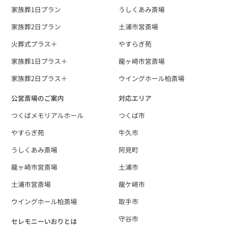
家族葬1日プラン
うしくあみ斎場
家族葬2日プラン
土浦市営斎場
火葬式プラス＋
やすらぎ苑
家族葬1日プラス＋
龍ヶ崎市営斎場
家族葬2日プラス＋
ウイングホール柏斎場
公営斎場のご案内
対応エリア
つくばメモリアルホール
つくば市
やすらぎ苑
牛久市
うしくあみ斎場
阿見町
龍ヶ崎市営斎場
土浦市
土浦市営斎場
龍ケ崎市
ウイングホール柏斎場
取手市
守谷市
セレモニーいおりとは