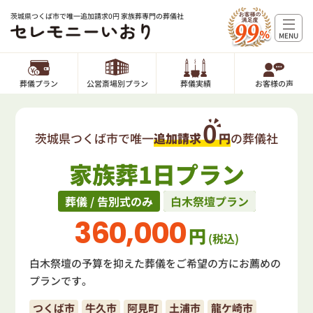
茨城県つくば市で唯一追加請求0円 家族葬専門の葬儀社
MENU
葬儀プラン
公営斎場別プラン
葬儀実績
お客様の声
0
茨城県つくば市で唯一
追加請求
円
の葬儀社
家族葬1日プラン
葬儀 / 告別式のみ
白木祭壇プラン
360,000
円
(税込)
白木祭壇の予算を抑えた葬儀をご希望の方にお薦めの
プランです。
つくば市
牛久市
阿見町
土浦市
龍ケ崎市