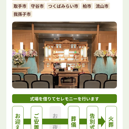
取手市
守谷市
つくばみらい市
柏市
流山市
我孫子市
式場を借りて
セレモニーを行います
お
ご
お
告
葬
火
迎
安
通
別
儀
葬
え
置
夜
式