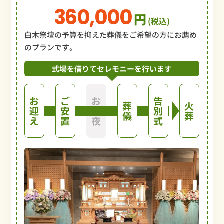
360,000
円
(税込)
白木祭壇の予算を抑えた葬儀をご希望の方にお薦め
のプランです。
式場を借りてセレモニーを行います
お
ご
お
告
葬
火
迎
安
通
別
儀
葬
え
置
夜
式