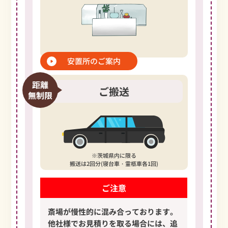
安置所のご案内
距離
ご搬送
無制限
※茨城県内に限る
搬送は2回分(寝台車・霊柩車各1回)
ご注意
斎場が慢性的に混み合っております。
他社様でお見積りを取る場合には、
追