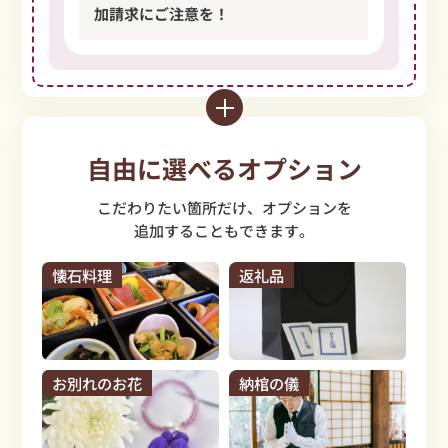
加請求にご注意を！
自由
に
選
べる
オプション
こだわりたい箇所だけ、オプションを
追加することもできます。
懐石料理
返礼品
お別れのお花
納棺の儀