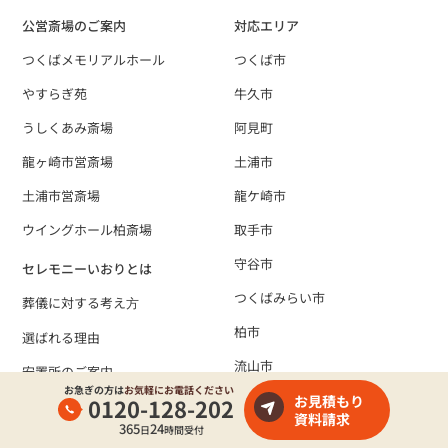
公営斎場のご案内
対応エリア
つくばメモリアルホール
つくば市
やすらぎ苑
牛久市
うしくあみ斎場
阿見町
龍ヶ崎市営斎場
土浦市
土浦市営斎場
龍ケ崎市
ウイングホール柏斎場
取手市
守谷市
セレモニーいおりとは
つくばみらい市
葬儀に対する考え⽅
柏市
選ばれる理由
流山市
安置所のご案内
お急ぎの方は
お気軽にお電話ください
我孫子市
お見積もり
0120-128-202
よくあるご質問
資料請求
365
24
日
時間受付
葬儀の準備
葬儀実績