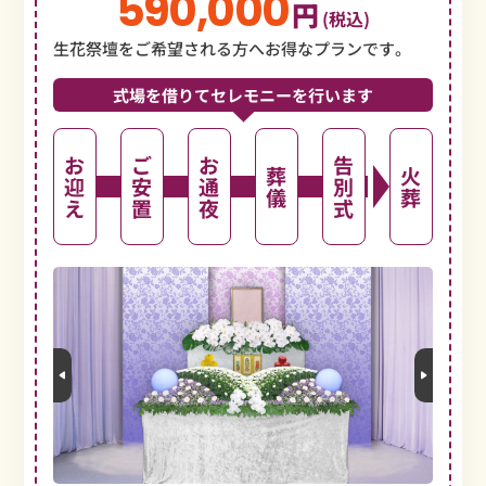
590,000
円
(税込)
生花祭壇をご希望される方へお得なプランです。
式場を借りてセレモニーを行います
お
ご
お
告
葬
火
迎
安
通
別
儀
葬
え
置
夜
式