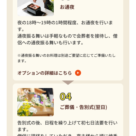
お通夜
夜の18時～19時の1時間程度、お通夜を行いま
す。
通夜振る舞いは手軽なもので会葬者を接待し、僧
侶への通夜振る舞いも行います。
※通夜振る舞いのお料理は別途ご要望に応じてご準備いたし
ます。
オプションの詳細はこちら
ご葬儀・告別式(翌日)
告別式の後、日程を繰り上げて初七日法要を行い
ます。
僧侶に読経をしていただき、喪主様から順に焼香