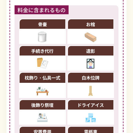
料金に含まれるもの
骨壷
お棺
手続き代行
遺影
枕飾り・仏具一式
白木位牌
後飾り祭壇
ドライアイス
安置費用
霊柩車