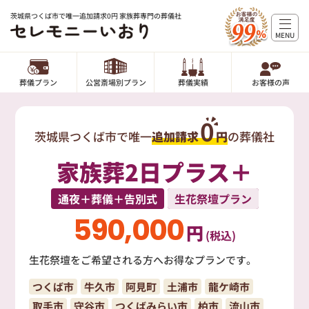
茨城県つくば市で唯一追加請求0円 家族葬専門の葬儀社
MENU
葬儀プラン
公営斎場別プラン
葬儀実績
お客様の声
0
茨城県つくば市で唯一
追加請求
円
の葬儀社
家族葬2日プラス＋
通夜＋葬儀＋告別式
生花祭壇プラン
590,000
円
(税込)
生花祭壇をご希望される方へお得なプランです。
つくば市
牛久市
阿見町
土浦市
龍ケ崎市
取手市
守谷市
つくばみらい市
柏市
流山市