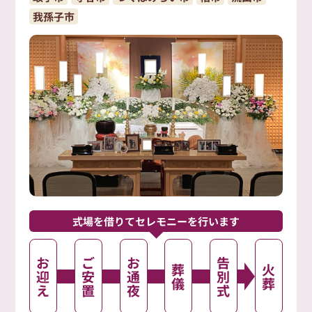
我孫子市
式場を借りて
セレモニーを行います
お
ご
お
告
葬
火
迎
安
通
別
儀
葬
え
置
夜
式