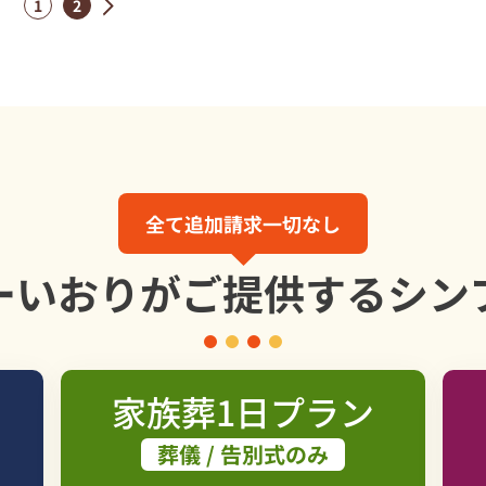
1
2
»
全て追加請求一切なし
ーいおりが
ご提供する
シン
家族葬1日プラン
葬儀 / 告別式のみ