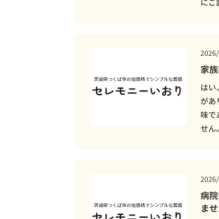
にご
2026/
家族
はい
があ
味で
せん
2026/
病院
ませ