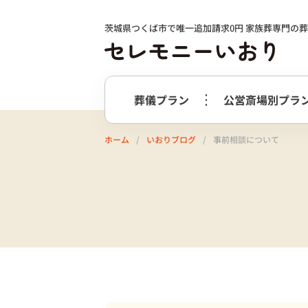
茨城県つくば市で唯一追加請求0円 家族葬専門の
葬儀プラン
公営斎場別プラ
ホーム
いおりブログ
事前相談について
火葬式プラン
事前相談の
つくば市
選ばれる理由
つくばメ
すすめ
必要最低限のプラン
火葬式プラン
牛久市
阿
終活サポート
会社案内
お別れ花・遺影付きプラン
うしくあ
火葬式プラス＋