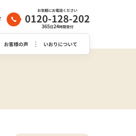
お気軽にお電話ください
0120-128-202
せ
365
24
日
時間受付
お客様の声
いおりについて
家族葬2日プラン
生前整理・
守谷市
つくばみらい市
よくある質問
らぎ苑
遺品整理
木祭壇プラン
家族葬2日プラン
いおり公式
市
葬儀社はどう
花祭壇プラン
崎市営斎場
選べば良いのか？
チャンネル
家族葬2日プラス＋