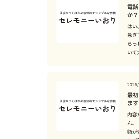
電話
か？
はい
急ぎ
らっ
いて
2026/
最初
ます
内容
ん。
額が