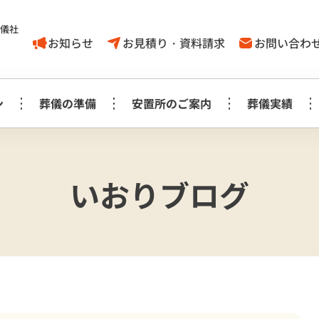
葬儀社
お知らせ
お見積り・資料請求
お問い合わ
ン
葬儀の準備
安置所のご案内
葬儀実績
家族葬1日プラン
葬儀に対する
取手市
いおりブログ
葬儀の豆知識
モリアルホール
やす
考え方
白木祭壇プラン
白
家族葬1日プラン
見町
龍ケ崎
事前相談に
お知らせ
生花祭壇プラン
生
み斎場
龍ヶ
ついてのＱ＆Ａ
家族葬1日プラス＋