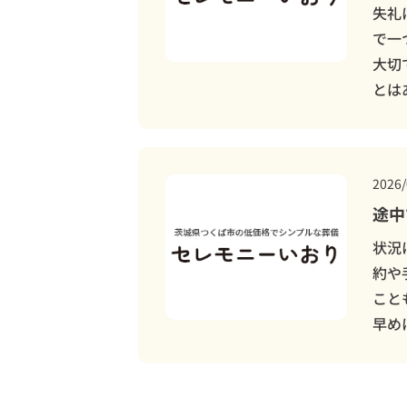
失礼
で一
大切
とは
2026/
途中
状況
約や
こと
早め