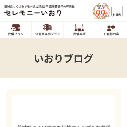
茨城県つくば市で唯一追加請求0円 家族葬専門の葬儀社
MENU
葬儀プラン
公営斎場別プラン
葬儀実績
お客様の声
いおりブログ