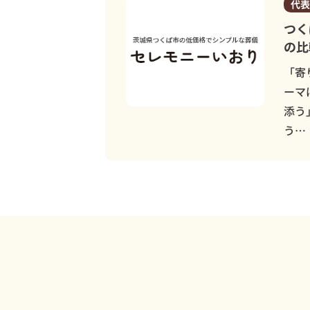
代表
つく
の比
「寄
ーマ
添う
う…