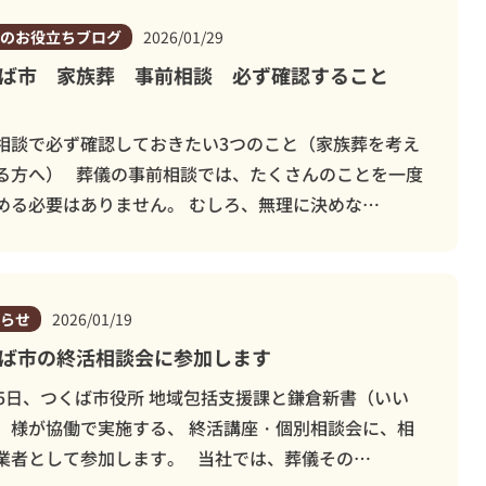
柏市
のお役立ちブログ
2026/01/29
斎場
ウイ
オプション
ば市 家族葬 事前相談 必ず確認すること
相談で必ず確認しておきたい3つのこと（家族葬を考え
る方へ） 葬儀の事前相談では、たくさんのことを一度
める必要はありません。 むしろ、無理に決めな…
らせ
2026/01/19
ば市の終活相談会に参加します
25日、つくば市役所 地域包括支援課と鎌倉新書（いい
）様が協働で実施する、 終活講座・個別相談会に、相
業者として参加します。 当社では、葬儀その…