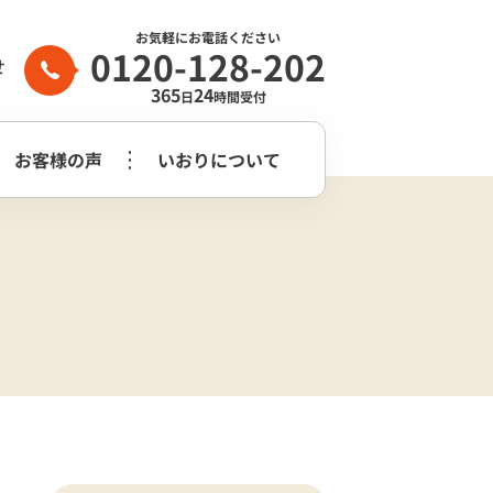
お気軽にお電話ください
0120-128-202
せ
365
24
日
時間受付
お客様の声
いおりについて
家族葬2日プラン
生前整理・
守谷市
つくばみらい市
よくある質問
らぎ苑
遺品整理
木祭壇プラン
家族葬2日プラン
いおり公式
市
葬儀社はどう
花祭壇プラン
崎市営斎場
選べば良いのか？
チャンネル
家族葬2日プラス＋