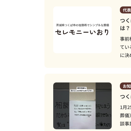
土浦市
代表
土浦市営
つく
は？
事前
てい
に決
お知
つく
1月
葬儀
談事