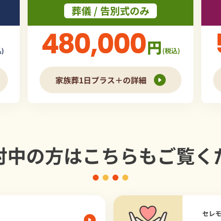
葬儀 / 告別式のみ
480,000
円
)
(税込)
家族葬1日プラス＋の詳細
討中の方は
こちらもご覧く
セレ