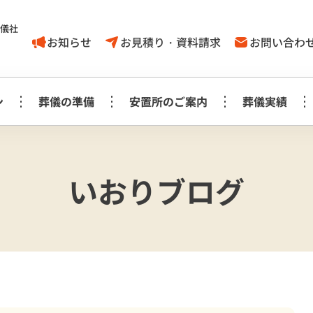
葬儀社
お知らせ
お見積り・資料請求
お問い合わ
ン
葬儀の準備
安置所のご案内
葬儀実績
家族葬1日プラン
葬儀に対する
取手市
いおりブログ
葬儀の豆知識
モリアルホール
やす
考え方
白木祭壇プラン
白
家族葬1日プラン
見町
龍ケ崎
事前相談に
お知らせ
生花祭壇プラン
生
み斎場
龍ヶ
ついてのＱ＆Ａ
家族葬1日プラス＋