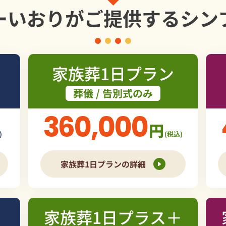
ーいおりが
ご提供する
シン
家族葬1日プラン
葬儀 / 告別式のみ
360,000
円
)
(税込)
家族葬1日プランの詳細
家族葬1日プラス＋