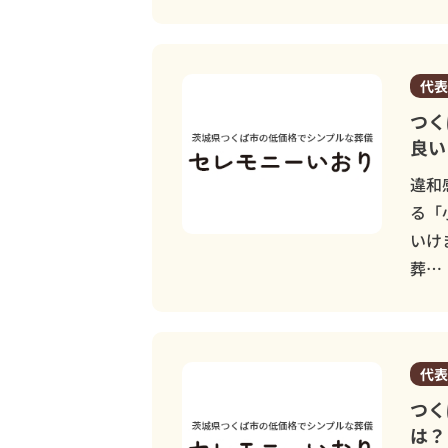
代表
つく
良い
違和
る「
いけ
葬…
代表
つく
は？