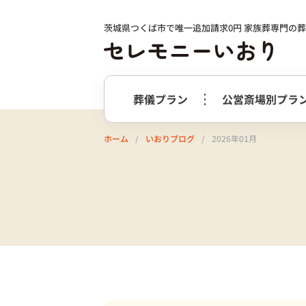
茨城県つくば市で唯一追加請求0円 家族葬専門の
葬儀プラン
公営斎場別プラ
ホーム
いおりブログ
2026年01月
火葬式プラン
事前相談の
つくば市
選ばれる理由
つくばメ
すすめ
必要最低限のプラン
火葬式プラン
牛久市
阿
終活サポート
会社案内
お別れ花・遺影付きプラン
うしくあ
火葬式プラス＋