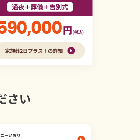
通夜＋葬儀＋告別式
590,000
円
(税込)
家族葬2日プラス＋の詳細
ださい
モニーいおり