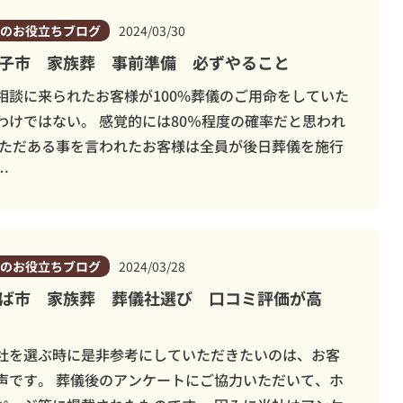
柏市
のお役立ちブログ
2024/03/30
斎場
ウイ
オプション
子市 家族葬 事前準備 必ずやること
相談に来られたお客様が100%葬儀のご用命をしていた
わけではない。 感覚的には80％程度の確率だと思われ
 ただある事を言われたお客様は全員が後日葬儀を施行
…
のお役立ちブログ
2024/03/28
ば市 家族葬 葬儀社選び 口コミ評価が高
社を選ぶ時に是非参考にしていただきたいのは、お客
声です。 葬儀後のアンケートにご協力いただいて、ホ