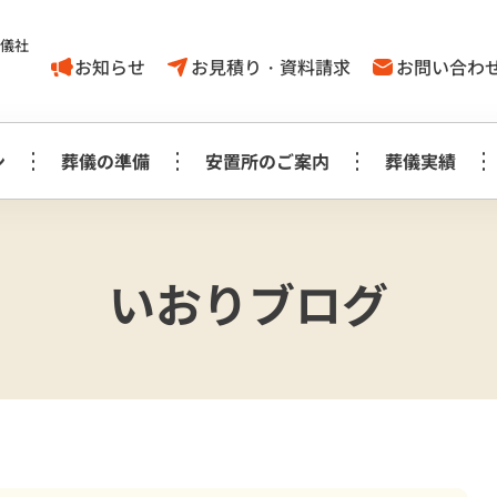
葬儀社
お知らせ
お見積り・資料請求
お問い合わ
ン
葬儀の準備
安置所のご案内
葬儀実績
家族葬1日プラン
葬儀に対する
取手市
いおりブログ
葬儀の豆知識
モリアルホール
やす
考え方
白木祭壇プラン
白
家族葬1日プラン
見町
龍ケ崎
事前相談に
お知らせ
生花祭壇プラン
生
み斎場
龍ヶ
ついてのＱ＆Ａ
家族葬1日プラス＋