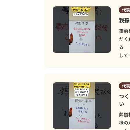
土浦市
代表
土浦市営
我孫
事前
だく
る。
して
代表
つく
い
葬儀
様の