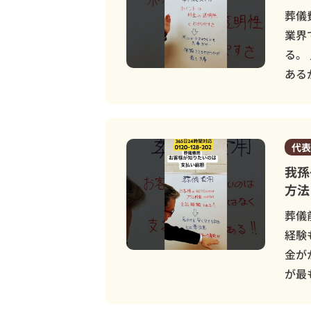
葬儀
業界
る。
ある
代表
我孫
方
葬儀
経験
金が
が最