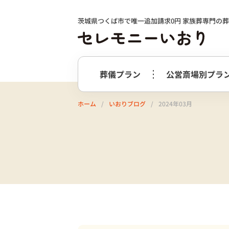
茨城県つくば市で唯一追加請求0円 家族葬専門の
葬儀プラン
公営斎場別プラ
ホーム
いおりブログ
2024年03月
火葬式プラン
事前相談の
つくば市
選ばれる理由
つくばメ
すすめ
必要最低限のプラン
火葬式プラン
牛久市
阿
終活サポート
会社案内
お別れ花・遺影付きプラン
うしくあ
火葬式プラス＋