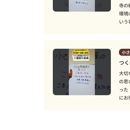
寺の
環境
いう
小さ
つく
大切
の思
った
にお