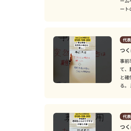
ーム
ート
代表
つく
事前
て、
と確
る。
代表
つく