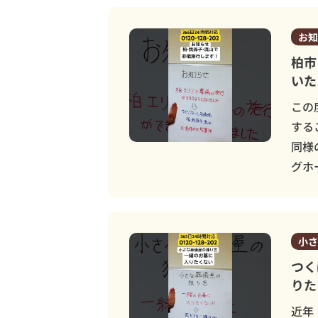
お知
柏市
いた
この
する
同様
グホ
小さ
つく
りた
近年