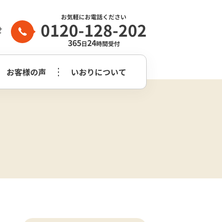
お気軽にお電話ください
0120-128-202
せ
365
24
日
時間受付
お客様の声
いおりについて
家族葬2日プラン
生前整理・
守谷市
つくばみらい市
よくある質問
らぎ苑
遺品整理
木祭壇プラン
家族葬2日プラン
いおり公式
市
葬儀社はどう
花祭壇プラン
崎市営斎場
選べば良いのか？
チャンネル
家族葬2日プラス＋