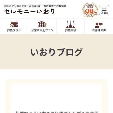
茨城県つくば市で唯一追加請求0円 家族葬専門の葬儀社
MENU
葬儀プラン
公営斎場別プラン
葬儀実績
お客様の声
いおりブログ