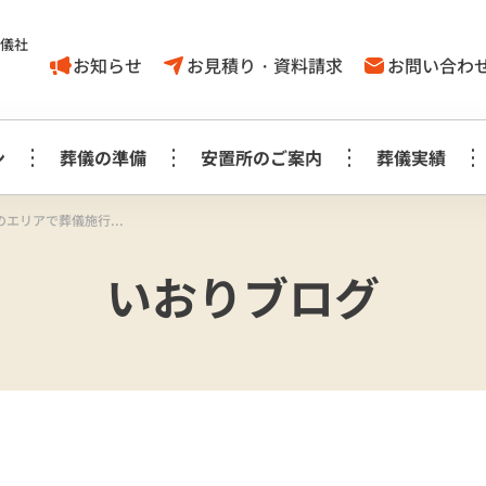
葬儀社
お知らせ
お見積り・資料請求
お問い合わ
ン
葬儀の準備
安置所のご案内
葬儀実績
エリアで葬儀施行...
家族葬1日プラン
葬儀に対する
取手市
いおりブログ
葬儀の豆知識
モリアルホール
やす
考え方
白木祭壇プラン
白
家族葬1日プラン
見町
龍ケ崎
事前相談に
お知らせ
生花祭壇プラン
生
み斎場
龍ヶ
ついてのＱ＆Ａ
家族葬1日プラス＋