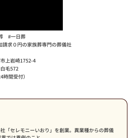
葬 #一日葬
加請求０円の家族葬専門の葬儀社
市上岩崎1752-4
若白毛572
日24時間受付）
葬儀社「セレモニーいおり」を創業。異業種からの葬儀
業界では異例のこと