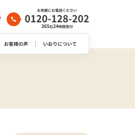
お気軽にお電話ください
0120-128-202
せ
365
24
日
時間受付
お客様の声
いおりについて
家族葬2日プラン
生前整理・
守谷市
つくばみらい市
よくある質問
らぎ苑
遺品整理
木祭壇プラン
家族葬2日プラン
いおり公式
市
葬儀社はどう
花祭壇プラン
崎市営斎場
選べば良いのか？
チャンネル
家族葬2日プラス＋