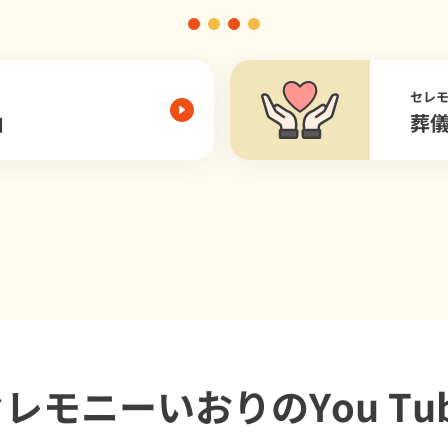
セレ
由
葬
セレモニーいおり
のYou Tu