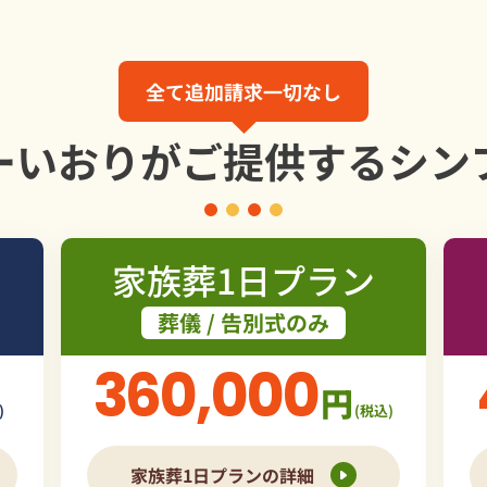
全て追加請求一切なし
ーいおりが
ご提供する
シン
家族葬1日プラン
葬儀 / 告別式のみ
360,000
円
)
(税込)
家族葬1日プランの詳細