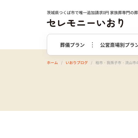
茨城県つくば市で唯一追加請求0円 家族葬専門の
葬儀プラン
公営斎場別プラ
ホーム
いおりブログ
柏市・我孫子市・流山市の
火葬式プラン
事前相談の
つくば市
選ばれる理由
つくばメ
すすめ
必要最低限のプラン
火葬式プラン
牛久市
阿
終活サポート
会社案内
お別れ花・遺影付きプラン
うしくあ
火葬式プラス＋