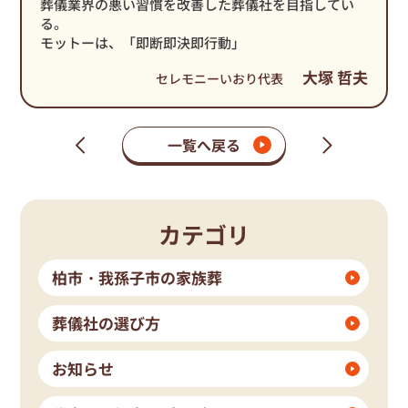
葬儀業界の悪い習慣を改善した葬儀社を目指してい
る。
モットーは、「即断即決即行動」
大塚 哲夫
セレモニーいおり代表
一覧へ戻る
次
前
の
の
ペ
ペ
ー
ー
ジ
ジ
カテゴリ
柏市・我孫子市の家族葬
葬儀社の選び方
お知らせ