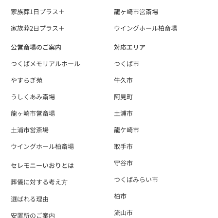
家族葬1日プラス＋
龍ヶ崎市営斎場
家族葬2日プラス＋
ウイングホール柏斎場
公営斎場のご案内
対応エリア
つくばメモリアルホール
つくば市
やすらぎ苑
牛久市
うしくあみ斎場
阿見町
龍ヶ崎市営斎場
土浦市
土浦市営斎場
龍ケ崎市
ウイングホール柏斎場
取手市
守谷市
セレモニーいおりとは
つくばみらい市
葬儀に対する考え⽅
柏市
選ばれる理由
流山市
安置所のご案内