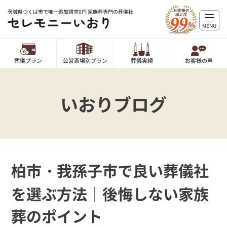
茨城県つくば市で唯一追加請求0円 家族葬専門の葬儀社
MENU
葬儀プラン
公営斎場別プラン
葬儀実績
お客様の声
いおりブログ
柏市・我孫子市で良い葬儀社
を選ぶ方法｜後悔しない家族
葬のポイント