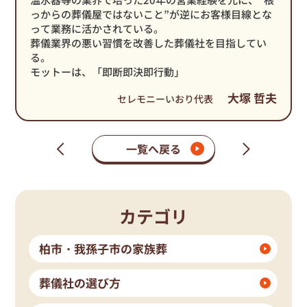
っからの葬儀屋ではないこと”が逆にお客様目線とな
って業務に活かされている。
葬儀業界の悪い習慣を改善した葬儀社を目指してい
る。
モットーは、「即断即決即行動」
大塚 哲夫
セレモニーいおり代表
一覧へ戻る
次
前
の
の
ペ
ペ
ー
ー
ジ
ジ
カテゴリ
柏市・我孫子市の家族葬
葬儀社の選び方