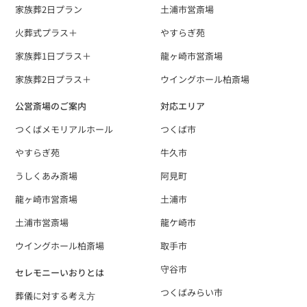
家族葬2日プラン
土浦市営斎場
火葬式プラス＋
やすらぎ苑
家族葬1日プラス＋
龍ヶ崎市営斎場
家族葬2日プラス＋
ウイングホール柏斎場
公営斎場のご案内
対応エリア
つくばメモリアルホール
つくば市
やすらぎ苑
牛久市
うしくあみ斎場
阿見町
龍ヶ崎市営斎場
土浦市
土浦市営斎場
龍ケ崎市
ウイングホール柏斎場
取手市
守谷市
セレモニーいおりとは
つくばみらい市
葬儀に対する考え⽅