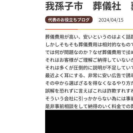
我孫子市 葬儀社 
土浦市
土浦市営
2024/04/15
代表のお役立ちブログ
葬儀費用が高い、安いというのはよく話
しかしそもそも葬儀費用は相対的なもの
では何が問題なのか？なぜ葬儀費用で揉
それはお客様がご理解ご納得していない
それは多くが圧倒的に説明が不足してい
最近よく耳にする、非常に安い広告で誘
その中から選ばざるを得なくなるやり方
誤解を恐れずに言えばこれは詐欺すれす
そういう会社に引っかからない為には事
是非事前相談をして納得のいく料金での