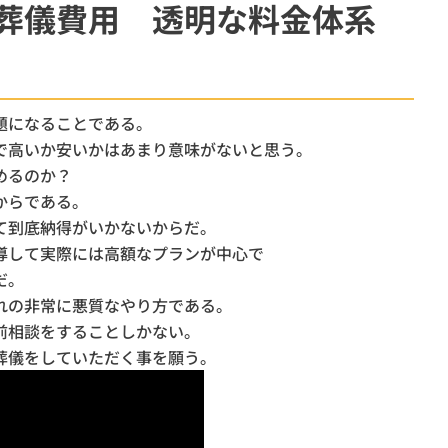
葬儀費用 透明な料金体系
柏市
斎場
ウイ
オプション
題になることである。
で高いか安いかはあまり意味がないと思う。
めるのか？
からである。
て到底納得がいかないからだ。
導して実際には高額なプランが中心で
だ。
れの非常に悪質なやり方である。
前相談をすることしかない。
葬儀をしていただく事を願う。