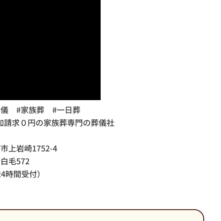
儀 #家族葬 #一日葬
加請求０円の家族葬専門の葬儀社
市上岩崎1752-4
若白毛572
日24時間受付）