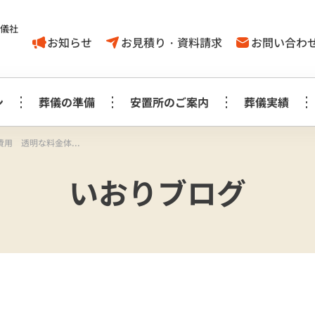
葬儀社
お知らせ
お見積り・資料請求
お問い合わ
ン
葬儀の準備
安置所のご案内
葬儀実績
用 透明な料金体...
家族葬1日プラン
葬儀に対する
取手市
いおりブログ
葬儀の豆知識
モリアルホール
やす
考え方
白木祭壇プラン
白
家族葬1日プラン
見町
龍ケ崎
事前相談に
お知らせ
生花祭壇プラン
生
み斎場
龍ヶ
ついてのＱ＆Ａ
家族葬1日プラス＋