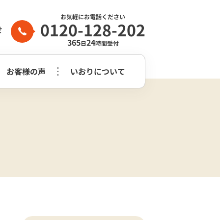
お気軽にお電話ください
0120-128-202
せ
365
24
日
時間受付
お客様の声
いおりについて
家族葬2日プラン
生前整理・
守谷市
つくばみらい市
よくある質問
らぎ苑
遺品整理
木祭壇プラン
家族葬2日プラン
いおり公式
市
葬儀社はどう
花祭壇プラン
崎市営斎場
選べば良いのか？
チャンネル
家族葬2日プラス＋