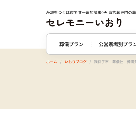
茨城県つくば市で唯一追加請求0円 家族葬専門の
葬儀プラン
公営斎場別プラ
ホーム
いおりブログ
我孫子市 葬儀社 葬儀費
火葬式プラン
事前相談の
つくば市
選ばれる理由
つくばメ
すすめ
必要最低限のプラン
火葬式プラン
牛久市
阿
終活サポート
会社案内
お別れ花・遺影付きプラン
うしくあ
火葬式プラス＋