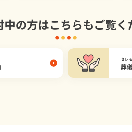
討中の方は
こちらもご覧く
セレ
由
葬