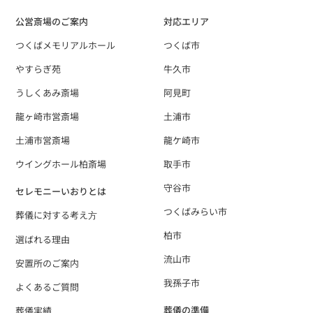
公営斎場のご案内
対応エリア
つくばメモリアルホール
つくば市
やすらぎ苑
牛久市
うしくあみ斎場
阿見町
龍ヶ崎市営斎場
土浦市
土浦市営斎場
龍ケ崎市
ウイングホール柏斎場
取手市
守谷市
セレモニーいおりとは
つくばみらい市
葬儀に対する考え⽅
柏市
選ばれる理由
流山市
安置所のご案内
我孫子市
よくあるご質問
葬儀の準備
葬儀実績