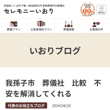
茨城県つくば市で唯一追加請求0円 家族葬専門の葬儀社
MENU
葬儀プラン
公営斎場別プラン
葬儀実績
お客様の声
いおりブログ
我孫子市 葬儀社 比較 不
安を解消してくれる
代表のお役立ちブログ
2024/04/20