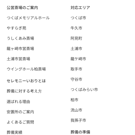
公営斎場のご案内
対応エリア
つくばメモリアルホール
つくば市
やすらぎ苑
牛久市
うしくあみ斎場
阿見町
龍ヶ崎市営斎場
土浦市
土浦市営斎場
龍ケ崎市
ウイングホール柏斎場
取手市
守谷市
セレモニーいおりとは
つくばみらい市
葬儀に対する考え⽅
柏市
選ばれる理由
流山市
安置所のご案内
我孫子市
よくあるご質問
葬儀の準備
葬儀実績