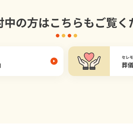
討中の方は
こちらもご覧く
セレ
由
葬