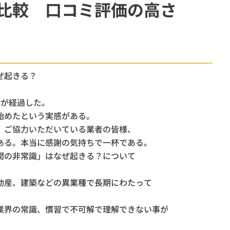
比較 口コミ評価の高さ
柏市
斎場
ウイ
オプション
ぜ起きる？
年が経過した。
始めたという実感がある。
、ご協力いただいている業者の皆様、
ある。本当に感謝の気持ちで一杯である。
間の非常識」はなぜ起きる？について
動産、建築などの異業種で長期にわたって
業界の常識、慣習で不可解で理解できない事が