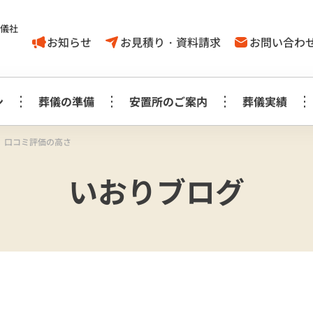
葬儀社
お知らせ
お見積り・資料請求
お問い合わ
ン
葬儀の準備
安置所のご案内
葬儀実績
 口コミ評価の高さ
家族葬1日プラン
葬儀に対する
取手市
いおりブログ
葬儀の豆知識
モリアルホール
やす
考え方
白木祭壇プラン
白
家族葬1日プラン
見町
龍ケ崎
事前相談に
お知らせ
生花祭壇プラン
生
み斎場
龍ヶ
ついてのＱ＆Ａ
家族葬1日プラス＋