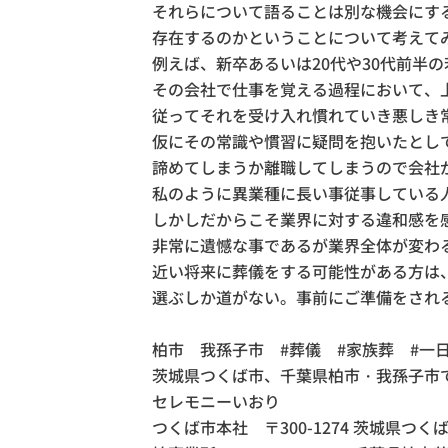
それらについて語ることは別な機会にす
存在するのかということについて考えて
例えば、新卒あるいは20代や30代前半
その会社で仕事を覚える過程において、
従ってそれを受け入れ慣れていき悪しき
仮にその常識や慣習に疑問を抱いたとし
諦めてしまうか離職してしまうので会社
私のように異業種に長い事従事している
しかしだからこそ業界に対する違和感を
非常に遺憾な事であるが業界全体が変わ
近い将来に葬儀をする可能性がある方は
選ぶしか道がない。事前にご準備をされ
柏市 我孫子市 #葬儀 #家族葬 #一
茨城県つくば市、千葉県柏市・我孫子市
セレモニーいおり
つくば市本社 〒300-1274 茨城県つくば