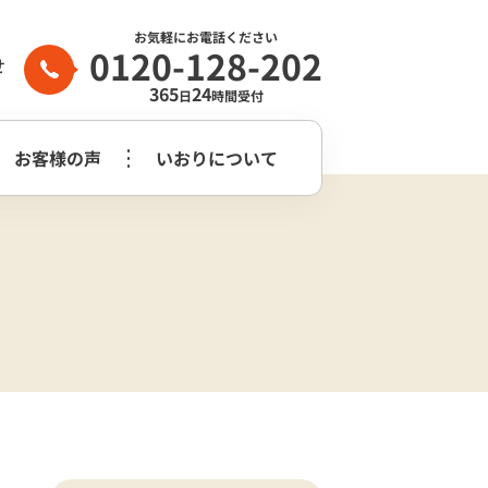
お気軽にお電話ください
0120-128-202
せ
365
24
日
時間受付
お客様の声
いおりについて
家族葬2日プラン
生前整理・
守谷市
つくばみらい市
よくある質問
らぎ苑
遺品整理
木祭壇プラン
家族葬2日プラン
いおり公式
市
葬儀社はどう
花祭壇プラン
崎市営斎場
選べば良いのか？
チャンネル
家族葬2日プラス＋