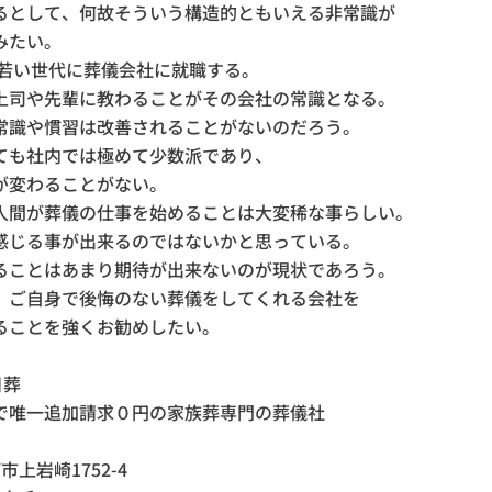
るとして、何故そういう構造的ともいえる非常識が
みたい。
の若い世代に葬儀会社に就職する。
上司や先輩に教わることがその会社の常識となる。
常識や慣習は改善されることがないのだろう。
ても社内では極めて少数派であり、
が変わることがない。
人間が葬儀の仕事を始めることは大変稀な事らしい。
感じる事が出来るのではないかと思っている。
ることはあまり期待が出来ないのが現状であろう。
、ご自身で後悔のない葬儀をしてくれる会社を
ることを強くお勧めしたい。
日葬
で唯一追加請求０円の家族葬専門の葬儀社
市上岩崎1752-4