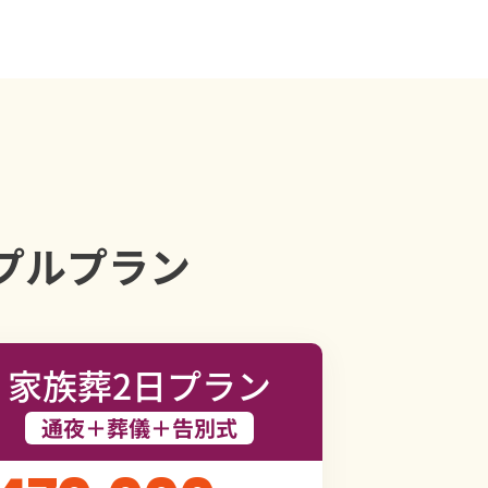
プルプラン
家族葬2日プラン
通夜＋葬儀＋告別式