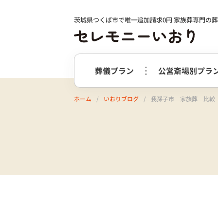
茨城県つくば市で唯一追加請求0円 家族葬専門の
葬儀プラン
公営斎場別プラ
ホーム
いおりブログ
我孫子市 家族葬 比較
火葬式プラン
事前相談の
つくば市
選ばれる理由
つくばメ
すすめ
必要最低限のプラン
火葬式プラン
牛久市
阿
終活サポート
会社案内
お別れ花・遺影付きプラン
うしくあ
火葬式プラス＋