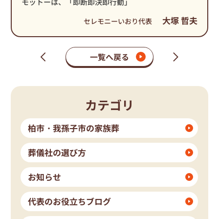
モットーは、「即断即決即行動」
大塚 哲夫
セレモニーいおり代表
一覧へ戻る
次
前
の
の
ペ
ペ
ー
ー
ジ
ジ
カテゴリ
柏市・我孫子市の家族葬
葬儀社の選び方
お知らせ
代表のお役立ちブログ