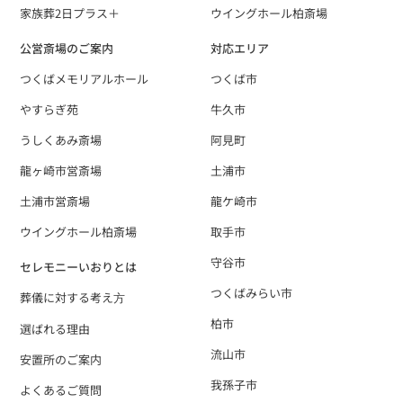
家族葬2日プラス＋
ウイングホール柏斎場
公営斎場のご案内
対応エリア
つくばメモリアルホール
つくば市
やすらぎ苑
牛久市
うしくあみ斎場
阿見町
龍ヶ崎市営斎場
土浦市
土浦市営斎場
龍ケ崎市
ウイングホール柏斎場
取手市
守谷市
セレモニーいおりとは
つくばみらい市
葬儀に対する考え⽅
柏市
選ばれる理由
流山市
安置所のご案内
我孫子市
よくあるご質問