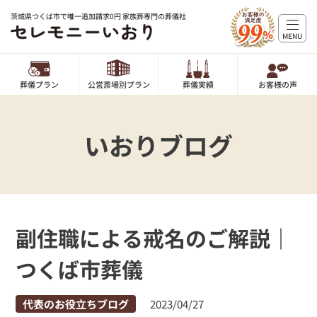
茨城県つくば市で唯一追加請求0円 家族葬専門の葬儀社
MENU
葬儀プラン
公営斎場別プラン
葬儀実績
お客様の声
いおりブログ
副住職による戒名のご解説｜
つくば市葬儀
代表のお役立ちブログ
2023/04/27