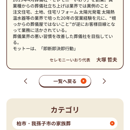
業種からの葬儀社立ち上げは業界では異例のこと
注文住宅、土地、住宅リフォーム 太陽光発電 太陽熱
温水器等の業界で培った20年の営業経験を元に、“根
っからの葬儀屋ではないこと”が逆にお客様目線とな
って業務に活かされている。
葬儀業界の悪い習慣を改善した葬儀社を目指してい
る。
モットーは、「即断即決即行動」
大塚 哲夫
セレモニーいおり代表
一覧へ戻る
次
前
の
の
ペ
ペ
ー
ー
ジ
ジ
カテゴリ
柏市・我孫子市の家族葬