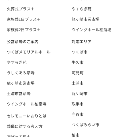
火葬式プラス＋
やすらぎ苑
家族葬1日プラス＋
龍ヶ崎市営斎場
家族葬2日プラス＋
ウイングホール柏斎場
公営斎場のご案内
対応エリア
つくばメモリアルホール
つくば市
やすらぎ苑
牛久市
うしくあみ斎場
阿見町
龍ヶ崎市営斎場
土浦市
土浦市営斎場
龍ケ崎市
ウイングホール柏斎場
取手市
守谷市
セレモニーいおりとは
つくばみらい市
葬儀に対する考え⽅
柏市
選ばれる理由