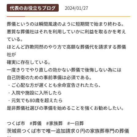
代表のお役立ちブログ
2024/01/27
葬儀というのは瞬間風速のように短期間で始まり終わる。
悪質な葬儀社はそれを利用していかに利益を取るかを考え
ている。
ほとんど詐欺同然のやり方で高額な葬儀代を請求する葬儀
社が
確実に存在している。
一度きりでやり直しの効かない葬儀で後悔しない為には
自己防衛のための事前準備は必須である。
・ご心配な方が遅くとも余命宣告されたたら、
・入院や施設に入所したら
・元気でも80歳を超えたら
是非葬儀社選びの準備を始めることを強くお勧めしたい。
つくば市 #葬儀 #家族葬 #一日葬
茨城県つくば市で唯一追加請求０円の家族葬専門の葬儀