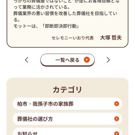
っからの葬儀屋ではないこと”が逆にお客様目線とな
って業務に活かされている。
葬儀業界の悪い習慣を改善した葬儀社を目指してい
る。
モットーは、「即断即決即行動」
大塚 哲夫
セレモニーいおり代表
一覧へ戻る
次
前
の
の
ペ
ペ
ー
ー
ジ
ジ
カテゴリ
柏市・我孫子市の家族葬
葬儀社の選び方
お知らせ