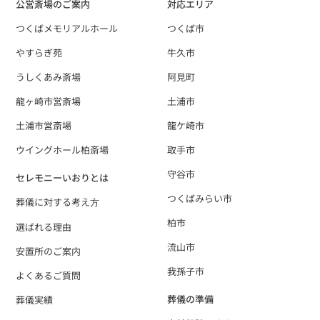
公営斎場のご案内
対応エリア
つくばメモリアルホール
つくば市
やすらぎ苑
牛久市
うしくあみ斎場
阿見町
龍ヶ崎市営斎場
土浦市
土浦市営斎場
龍ケ崎市
ウイングホール柏斎場
取手市
守谷市
セレモニーいおりとは
つくばみらい市
葬儀に対する考え⽅
柏市
選ばれる理由
流山市
安置所のご案内
我孫子市
よくあるご質問
葬儀の準備
葬儀実績