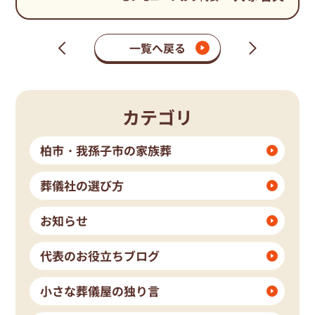
一覧へ戻る
次
前
の
の
ペ
ペ
ー
ー
ジ
ジ
カテゴリ
柏市・我孫子市の家族葬
葬儀社の選び方
お知らせ
代表のお役立ちブログ
小さな葬儀屋の独り言