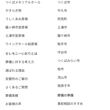
つくばメモリアルホール
つくば市
やすらぎ苑
牛久市
うしくあみ斎場
阿見町
龍ヶ崎市営斎場
土浦市
土浦市営斎場
龍ケ崎市
ウイングホール柏斎場
取手市
守谷市
セレモニーいおりとは
つくばみらい市
葬儀に対する考え⽅
柏市
選ばれる理由
流山市
安置所のご案内
我孫子市
よくあるご質問
葬儀の準備
葬儀実績
事前相談のすすめ
お客様の声