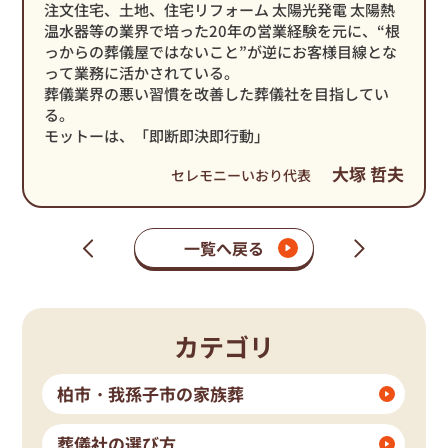
注文住宅、土地、住宅リフォーム 太陽光発電 太陽熱
温水器等の業界で培った20年の営業経験を元に、“根
っからの葬儀屋ではないこと”が逆にお客様目線とな
って業務に活かされている。
葬儀業界の悪い習慣を改善した葬儀社を目指してい
る。
モットーは、「即断即決即行動」
大塚 哲夫
セレモニーいおり代表
一覧へ戻る
次
前
の
の
ペ
ペ
ー
ー
ジ
ジ
カテゴリ
柏市・我孫子市の家族葬
葬儀社の選び方