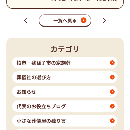
一覧へ戻る
次
前
の
の
ペ
ペ
ー
ー
ジ
ジ
カテゴリ
柏市・我孫子市の家族葬
葬儀社の選び方
お知らせ
代表のお役立ちブログ
小さな葬儀屋の独り言