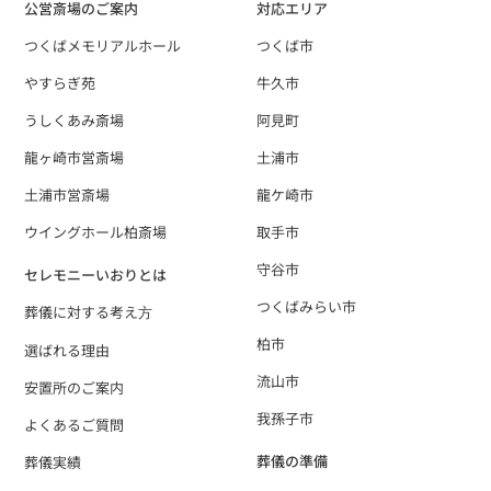
公営斎場のご案内
対応エリア
つくばメモリアルホール
つくば市
やすらぎ苑
牛久市
うしくあみ斎場
阿見町
龍ヶ崎市営斎場
土浦市
土浦市営斎場
龍ケ崎市
ウイングホール柏斎場
取手市
守谷市
セレモニーいおりとは
つくばみらい市
葬儀に対する考え⽅
柏市
選ばれる理由
流山市
安置所のご案内
我孫子市
よくあるご質問
葬儀の準備
葬儀実績