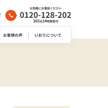
お気軽にお電話ください
0120-128-202
せ
365
24
日
時間受付
お客様の声
いおりについて
家族葬2日プラン
生前整理・
守谷市
つくばみらい市
よくある質問
らぎ苑
遺品整理
木祭壇プラン
家族葬2日プラン
いおり公式
市
葬儀社はどう
花祭壇プラン
崎市営斎場
選べば良いのか？
チャンネル
家族葬2日プラス＋