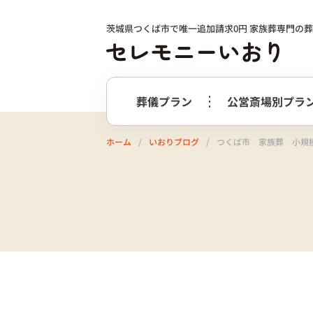
茨城県つくば市で唯一追加請求0円 家族葬専門の
葬儀プラン
公営斎場別プラ
ホーム
いおりブログ
つくば市 家族葬 小規模
火葬式プラン
事前相談の
つくば市
選ばれる理由
つくばメ
すすめ
必要最低限のプラン
火葬式プラン
牛久市
阿
終活サポート
会社案内
お別れ花・遺影付きプラン
うしくあ
火葬式プラス＋