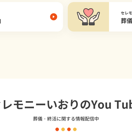
セレ
由
葬
セレモニーいおり
のYou Tu
葬儀・終活に関する情報配信中