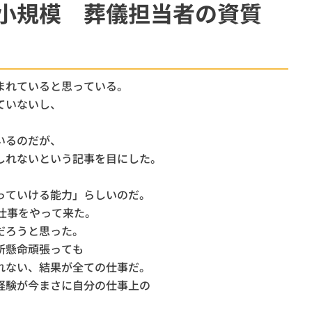
小規模 葬儀担当者の資質
柏市
斎場
ウイ
オプション
まれていると思っている。
ていないし、
。
いるのだが、
しれないという記事を目にした。
っていける能力」らしいのだ。
仕事をやって来た。
だろうと思った。
所懸命頑張っても
れない、結果が全ての仕事だ。
経験が今まさに自分の仕事上の