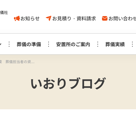
葬儀社
お知らせ
お見積り・資料請求
お問い合わ
ン
葬儀の準備
安置所のご案内
葬儀実績
 葬儀担当者の資...
家族葬1日プラン
葬儀に対する
取手市
いおりブログ
葬儀の豆知識
モリアルホール
やす
考え方
白木祭壇プラン
白
家族葬1日プラン
見町
龍ケ崎
事前相談に
お知らせ
生花祭壇プラン
生
み斎場
龍ヶ
ついてのＱ＆Ａ
家族葬1日プラス＋