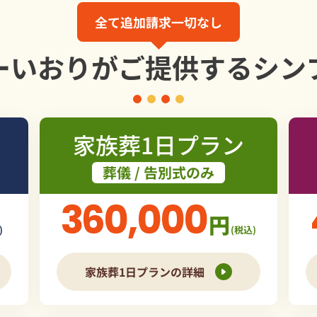
全て追加請求一切なし
ーいおりが
ご提供する
シン
家族葬1日プラン
葬儀 / 告別式のみ
360,000
円
)
(税込)
家族葬1日プランの詳細