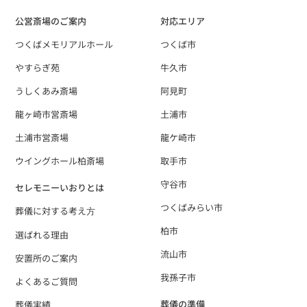
公営斎場のご案内
対応エリア
つくばメモリアルホール
つくば市
やすらぎ苑
牛久市
うしくあみ斎場
阿見町
龍ヶ崎市営斎場
土浦市
土浦市営斎場
龍ケ崎市
ウイングホール柏斎場
取手市
守谷市
セレモニーいおりとは
つくばみらい市
葬儀に対する考え⽅
柏市
選ばれる理由
流山市
安置所のご案内
我孫子市
よくあるご質問
葬儀の準備
葬儀実績