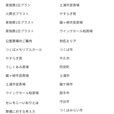
家族葬2日プラン
土浦市営斎場
火葬式プラス＋
やすらぎ苑
家族葬1日プラス＋
龍ヶ崎市営斎場
家族葬2日プラス＋
ウイングホール柏斎場
公営斎場のご案内
対応エリア
つくばメモリアルホール
つくば市
やすらぎ苑
牛久市
うしくあみ斎場
阿見町
龍ヶ崎市営斎場
土浦市
土浦市営斎場
龍ケ崎市
ウイングホール柏斎場
取手市
守谷市
セレモニーいおりとは
つくばみらい市
葬儀に対する考え⽅