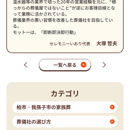
温水器等の業界で培った20年の営業経験を元に、“根
っからの葬儀屋ではないこと”が逆にお客様目線とな
って業務に活かされている。
葬儀業界の悪い習慣を改善した葬儀社を目指してい
る。
モットーは、「即断即決即行動」
大塚 哲夫
セレモニーいおり代表
一覧へ戻る
次
前
の
の
ペ
ペ
ー
ー
ジ
ジ
カテゴリ
柏市・我孫子市の家族葬
葬儀社の選び方