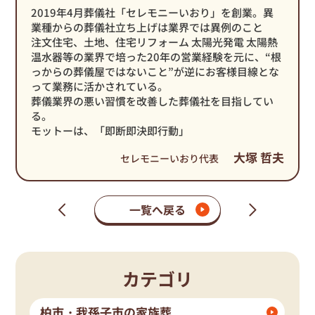
2019年4月葬儀社「セレモニーいおり」を創業。異
業種からの葬儀社立ち上げは業界では異例のこと
注文住宅、土地、住宅リフォーム 太陽光発電 太陽熱
温水器等の業界で培った20年の営業経験を元に、“根
っからの葬儀屋ではないこと”が逆にお客様目線とな
って業務に活かされている。
葬儀業界の悪い習慣を改善した葬儀社を目指してい
る。
モットーは、「即断即決即行動」
大塚 哲夫
セレモニーいおり代表
一覧へ戻る
次
前
の
の
ペ
ペ
ー
ー
ジ
ジ
カテゴリ
柏市・我孫子市の家族葬