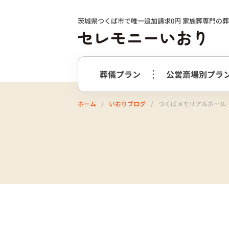
茨城県つくば市で唯一追加請求0円 家族葬専門の
葬儀プラン
公営斎場別プラ
ホーム
いおりブログ
つくばメモリアルホール 
火葬式プラン
事前相談の
つくば市
選ばれる理由
つくばメ
すすめ
必要最低限のプラン
火葬式プラン
牛久市
阿
終活サポート
会社案内
お別れ花・遺影付きプラン
うしくあ
火葬式プラス＋