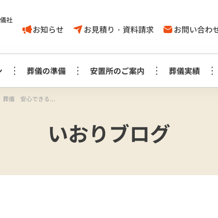
葬儀社
お知らせ
お見積り・資料請求
お問い合わ
ン
葬儀の準備
安置所のご案内
葬儀実績
葬儀 安心できる...
家族葬1日プラン
葬儀に対する
取手市
いおりブログ
葬儀の豆知識
モリアルホール
やす
考え方
白木祭壇プラン
白
家族葬1日プラン
見町
龍ケ崎
事前相談に
お知らせ
生花祭壇プラン
生
み斎場
龍ヶ
ついてのＱ＆Ａ
家族葬1日プラス＋