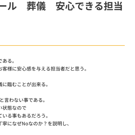
ール 葬儀 安心できる担当
柏市
斎場
ウイ
オプション
である。
お客様に安心感を与える担当者だと思う。
。
儀に臨むことが出来る。
！と言わない事である。
い状態なので
ている事もあるだろう。
丁寧になぜNoなのか？を説明し、