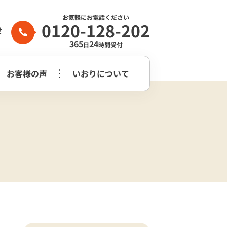
お気軽にお電話ください
0120-128-202
せ
365
24
日
時間受付
お客様の声
いおりについて
家族葬2日プラン
生前整理・
守谷市
つくばみらい市
よくある質問
らぎ苑
遺品整理
木祭壇プラン
家族葬2日プラン
いおり公式
市
葬儀社はどう
花祭壇プラン
崎市営斎場
選べば良いのか？
チャンネル
家族葬2日プラス＋