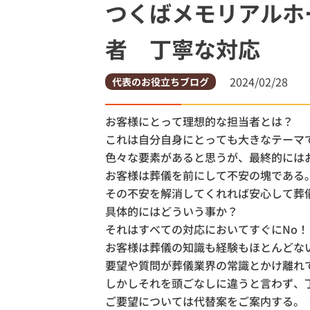
つくばメモリアルホ
土浦市
者 丁寧な対応
土浦市営
2024/02/28
代表のお役立ちブログ
お客様にとって理想的な担当者とは？
これは自分自身にとっても大きなテーマ
色々な要素があると思うが、最終的には
お客様は葬儀を前にして不安の塊である
その不安を解消してくれれば安心して葬
具体的にはどういう事か？
それはすべての対応においてすぐにNo
お客様は葬儀の知識も経験もほとんどな
要望や質問が葬儀業界の常識とかけ離れ
しかしそれを頭ごなしに違うと言わず、
ご要望については代替案をご案内する。