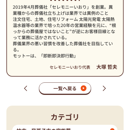
2019年4月葬儀社「セレモニーいおり」を創業。異
業種からの葬儀社立ち上げは業界では異例のこと
注文住宅、土地、住宅リフォーム 太陽光発電 太陽熱
温水器等の業界で培った20年の営業経験を元に、“根
っからの葬儀屋ではないこと”が逆にお客様目線とな
って業務に活かされている。
葬儀業界の悪い習慣を改善した葬儀社を目指してい
る。
モットーは、「即断即決即行動」
大塚 哲夫
セレモニーいおり代表
一覧へ戻る
次
前
の
の
ペ
ペ
ー
ー
ジ
ジ
カテゴリ