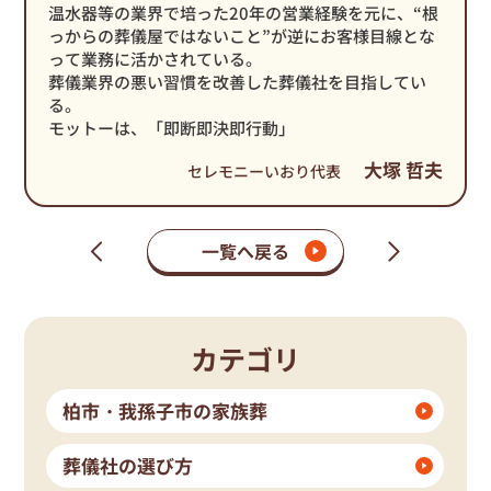
温水器等の業界で培った20年の営業経験を元に、“根
っからの葬儀屋ではないこと”が逆にお客様目線とな
って業務に活かされている。
葬儀業界の悪い習慣を改善した葬儀社を目指してい
る。
モットーは、「即断即決即行動」
大塚 哲夫
セレモニーいおり代表
一覧へ戻る
次
前
の
の
ペ
ペ
ー
ー
ジ
ジ
カテゴリ
柏市・我孫子市の家族葬
葬儀社の選び方