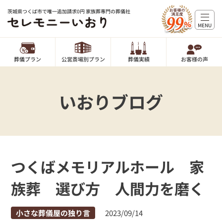
茨城県つくば市で唯一追加請求0円 家族葬専門の葬儀社
MENU
葬儀プラン
公営斎場別プラン
葬儀実績
お客様の声
いおりブログ
つくばメモリアルホール 家
族葬 選び方 人間力を磨く
小さな葬儀屋の独り言
2023/09/14