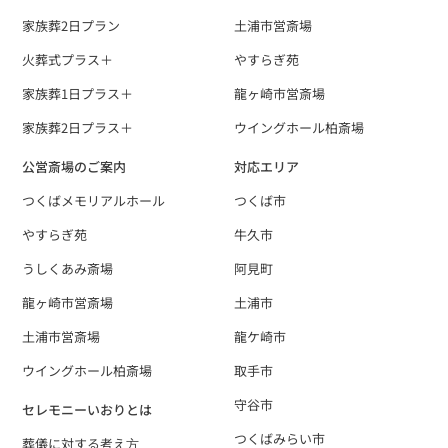
家族葬2日プラン
土浦市営斎場
火葬式プラス＋
やすらぎ苑
家族葬1日プラス＋
龍ヶ崎市営斎場
家族葬2日プラス＋
ウイングホール柏斎場
公営斎場のご案内
対応エリア
つくばメモリアルホール
つくば市
やすらぎ苑
牛久市
うしくあみ斎場
阿見町
龍ヶ崎市営斎場
土浦市
土浦市営斎場
龍ケ崎市
ウイングホール柏斎場
取手市
守谷市
セレモニーいおりとは
つくばみらい市
葬儀に対する考え⽅