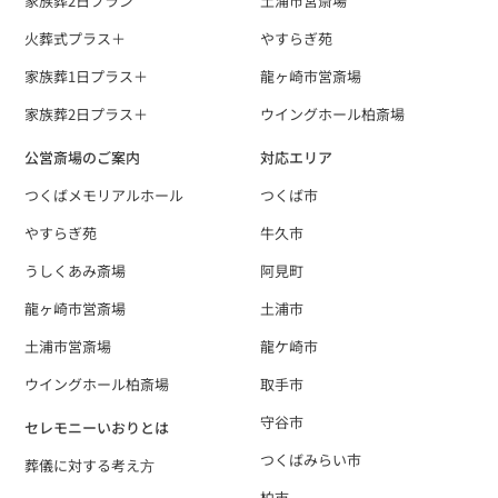
家族葬2日プラン
土浦市営斎場
火葬式プラス＋
やすらぎ苑
家族葬1日プラス＋
龍ヶ崎市営斎場
家族葬2日プラス＋
ウイングホール柏斎場
公営斎場のご案内
対応エリア
つくばメモリアルホール
つくば市
やすらぎ苑
牛久市
うしくあみ斎場
阿見町
龍ヶ崎市営斎場
土浦市
土浦市営斎場
龍ケ崎市
ウイングホール柏斎場
取手市
守谷市
セレモニーいおりとは
つくばみらい市
葬儀に対する考え⽅
柏市