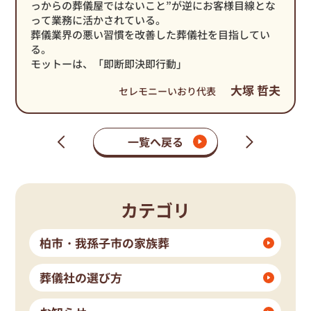
っからの葬儀屋ではないこと”が逆にお客様目線とな
って業務に活かされている。
葬儀業界の悪い習慣を改善した葬儀社を目指してい
る。
モットーは、「即断即決即行動」
大塚 哲夫
セレモニーいおり代表
一覧へ戻る
次
前
の
の
ペ
ペ
ー
ー
ジ
ジ
カテゴリ
柏市・我孫子市の家族葬
葬儀社の選び方