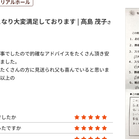
モリアルホール
柏市
斎場
ウイ
オプション
り大変満足しております | 髙島 茂子
さ
事でしたので的確なアドバイスをたくさん頂き安
ました。
たくさんの方に見送られ父も喜んでいると思いま
以上の
でしたか
ったですか