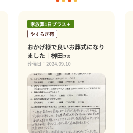
＋
家族葬1日プラス＋
つくばメモリアルホール
お葬式になり
良心的でお値段以上の葬
なり大変満足しております
ま
髙島 茂子
0
さま
葬儀日：2024.06.03