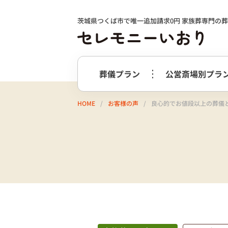
茨城県つくば市で唯一追加請求0円 家族葬専門の
葬儀プラン
公営斎場別プラ
HOME
お客様の声
良心的でお値段以上の葬儀と
火葬式プラン
事前相談の
つくば市
選ばれる理由
つくばメ
すすめ
必要最低限のプラン
火葬式プラン
牛久市
阿
終活サポート
会社案内
お別れ花・遺影付きプラン
うしくあ
火葬式プラス＋