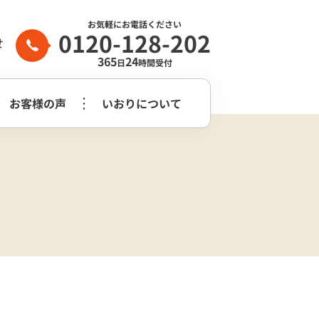
お気軽にお電話ください
0120-128-202
せ
365
24
日
時間受付
お客様の声
いおりについて
家族葬2日プラン
生前整理・
守谷市
つくばみらい市
よくある質問
らぎ苑
遺品整理
木祭壇プラン
家族葬2日プラン
いおり公式
市
葬儀社はどう
花祭壇プラン
崎市営斎場
選べば良いのか？
チャンネル
家族葬2日プラス＋