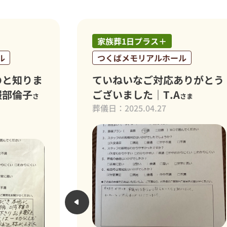
葬1日プラス＋
家族葬1日プラス
ばメモリアルホール
やすらぎ苑
ねいなご対応ありがとう
おかげ様で良い
いました｜T.A
ました｜栁田
さま
さ
2025.04.27
葬儀日：2024.09.1