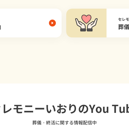
セレ
由
葬
セレモニーいおり
のYou Tu
葬儀・終活に関する情報配信中