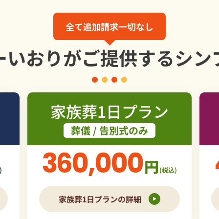
全て追加請求一切なし
ーいおりが
ご提供する
シン
家族葬1日プラン
葬儀 / 告別式のみ
360,000
円
)
(税込)
家族葬1日プランの詳細