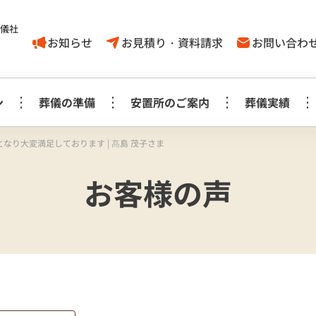
葬儀社
お知らせ
お見積り・資料請求
お問い合わ
ン
葬儀の準備
安置所のご案内
葬儀実績
なり大変満足しております | 髙島 茂子さま
家族葬1日プラン
葬儀に対する
取手市
お客様の声
葬儀の豆知識
モリアルホール
やす
考え方
白木祭壇プラン
白
家族葬1日プラン
見町
龍ケ崎
事前相談に
お知らせ
生花祭壇プラン
生
み斎場
龍ヶ
ついてのＱ＆Ａ
家族葬1日プラス＋