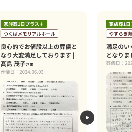
家族葬1日プラス＋
やすらぎ苑
儀と
満足のいく大変充実したお式
 |
となりました｜山口悦子
さま
葬儀日：2024.04.20