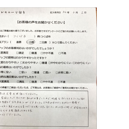
流山市
我孫子市
ングホール柏斎場