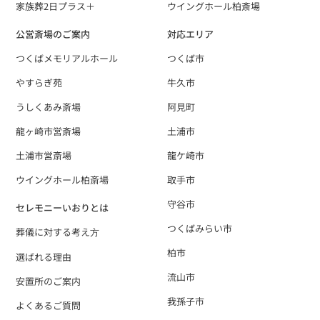
家族葬2日プラス＋
ウイングホール柏斎場
公営斎場のご案内
対応エリア
つくばメモリアルホール
つくば市
やすらぎ苑
牛久市
うしくあみ斎場
阿見町
龍ヶ崎市営斎場
土浦市
土浦市営斎場
龍ケ崎市
ウイングホール柏斎場
取手市
守谷市
セレモニーいおりとは
つくばみらい市
葬儀に対する考え⽅
柏市
選ばれる理由
流山市
安置所のご案内
我孫子市
よくあるご質問