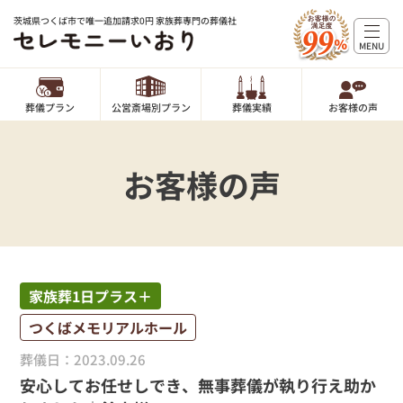
茨城県つくば市で唯一追加請求0円 家族葬専門の葬儀社
MENU
葬儀プラン
公営斎場別プラン
葬儀実績
お客様の声
お客様の声
家族葬1日プラス＋
つくばメモリアルホール
葬儀日：2023.09.26
安心してお任せしでき、無事葬儀が執り行え助か