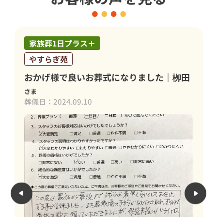
家族葬1日プラス＋
つくばメモリアルホール
良心的でお値段以上の葬儀となり大変満足
しております | 髙島 茂子
さま
葬儀日：2024.06.03