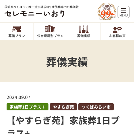
茨城県つくば市で唯一追加請求0円 家族葬専門の葬儀社
MENU
葬儀プラン
公営斎場別プラン
葬儀実績
お客様の声
葬儀実績
2024.09.07
家族葬1日プラス＋
やすらぎ苑
つくばみらい市
【やすらぎ苑】家族葬1日プ
ラス+