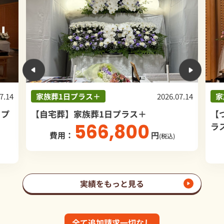
7.14
家族葬1日プラス＋
2026.05.03
家
【つくばメモリアルホール】家族葬1日プ
【
ラス＋
ラ
683,259
費用：
円
(税込)
実績をもっと見る
全て追加請求一切なし