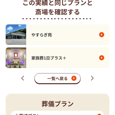
この実績と同じプランと
斎場を確認する
やすらぎ苑
家族葬1日プラス＋
一覧へ戻る
次
前
の
の
ペ
ペ
ー
ー
ジ
ジ
葬儀プラン