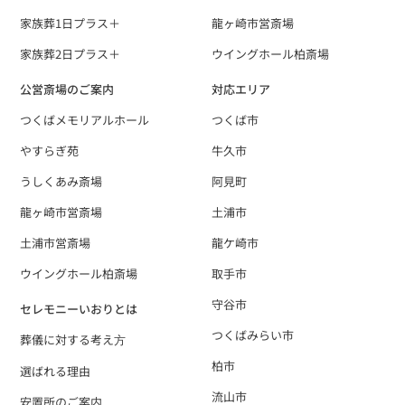
家族葬1日プラス＋
龍ヶ崎市営斎場
家族葬2日プラス＋
ウイングホール柏斎場
公営斎場のご案内
対応エリア
つくばメモリアルホール
つくば市
やすらぎ苑
牛久市
うしくあみ斎場
阿見町
龍ヶ崎市営斎場
土浦市
土浦市営斎場
龍ケ崎市
ウイングホール柏斎場
取手市
守谷市
セレモニーいおりとは
つくばみらい市
葬儀に対する考え⽅
柏市
選ばれる理由
流山市
安置所のご案内