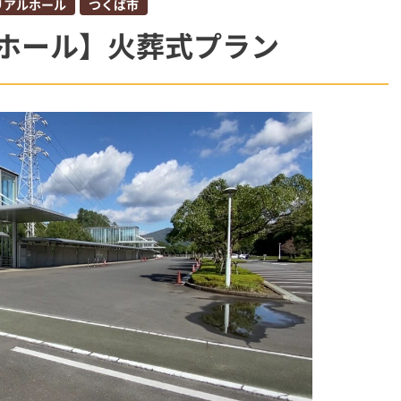
リアルホール
つくば市
柏市
ホール】火葬式プラン
斎場
ウイ
オプション