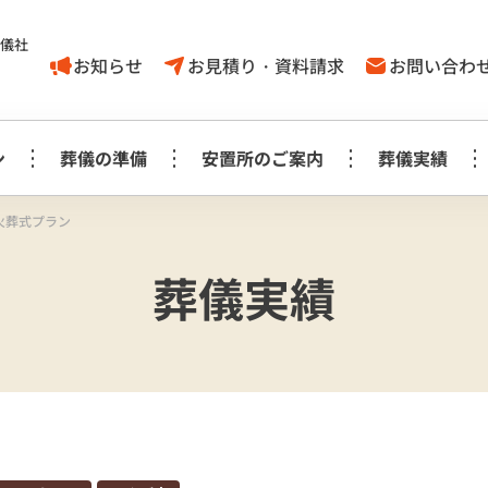
葬儀社
お知らせ
お見積り・資料請求
お問い合わ
ン
葬儀の準備
安置所のご案内
葬儀実績
火葬式プラン
家族葬1日プラン
葬儀に対する
取手市
葬儀実績
葬儀の豆知識
モリアルホール
やす
考え方
白木祭壇プラン
白
家族葬1日プラン
見町
龍ケ崎
事前相談に
お知らせ
生花祭壇プラン
生
み斎場
龍ヶ
ついてのＱ＆Ａ
家族葬1日プラス＋