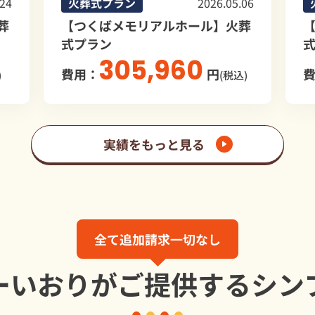
26.05.06
火葬式プラン
2026.01.07
ル】火葬
【つくばメモリアルホール】火葬
式プラン
256,328
円
費用：
円
(税込)
(税込)
実績をもっと見る
全て追加請求一切なし
ーいおりが
ご提供する
シン