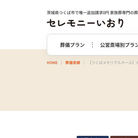
茨城県つくば市で唯一追加請求0円 家族葬専門の
葬儀プラン
公営斎場別プラ
HOME
葬儀実績
【つくばメモリアルホール】
火葬式プラン
事前相談の
つくば市
選ばれる理由
つくばメ
すすめ
必要最低限のプラン
火葬式プラン
牛久市
阿
終活サポート
会社案内
お別れ花・遺影付きプラン
うしくあ
火葬式プラス＋