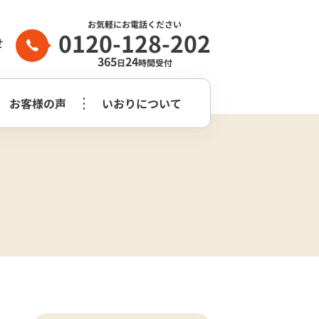
お気軽にお電話ください
0120-128-202
せ
365
24
日
時間受付
お客様の声
いおりについて
家族葬2日プラン
生前整理・
守谷市
つくばみらい市
よくある質問
らぎ苑
遺品整理
木祭壇プラン
家族葬2日プラン
いおり公式
市
葬儀社はどう
花祭壇プラン
崎市営斎場
選べば良いのか？
チャンネル
家族葬2日プラス＋