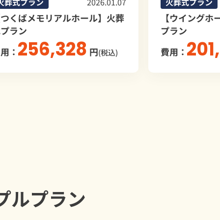
火葬式プラン
2025.11.30
火葬式プ
【ウイングホール柏斎場】火葬式
【龍ヶ崎
プラン
2
費用：
201,000
費用：
円
(税込)
プルプラン