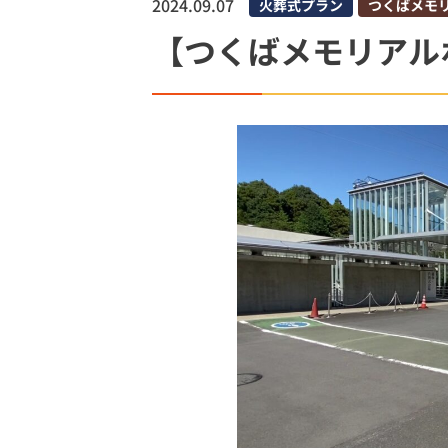
2024.09.07
火葬式プラン
つくばメモ
土浦市
【つくばメモリアル
土浦市営