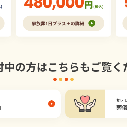
480,000
円
)
(税込)
家族葬1日プラス＋の詳細
討中の方は
こちらもご覧く
セレ
由
葬