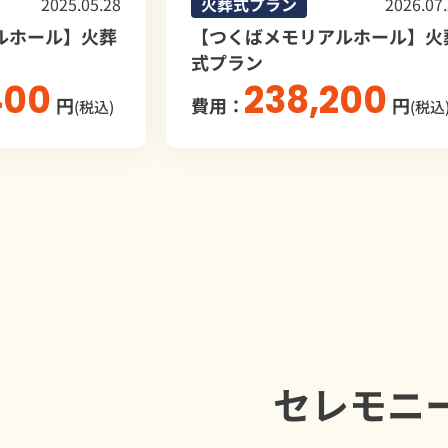
2026.07.24
火葬式プラン
20
モリアルホール】火葬
【つくばメモリアルホー
式プラン
8,200
305,960
円
費用：
(税込)
セレモニ