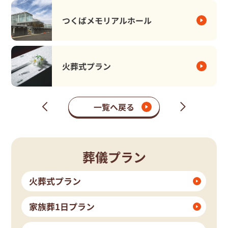
つくばメモリアルホール
火葬式プラン
一覧へ戻る
次
前
の
の
ペ
ペ
ー
ー
ジ
ジ
葬儀プラン
火葬式プラン
家族葬1日プラン