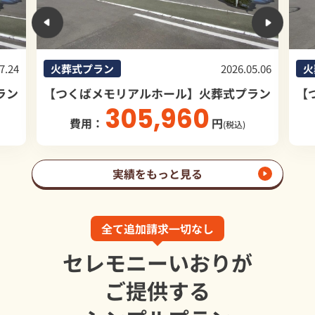
5.06
火葬式プラン
2026.01.07
火
ラン
【つくばメモリアルホール】火葬式プラン
【
256,328
費用：
円
(税込)
実績をもっと見る
全て追加請求一切なし
セレモニーいおりが
ご提供する