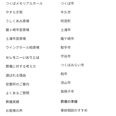
つくばメモリアルホール
つくば市
やすらぎ苑
牛久市
うしくあみ斎場
阿見町
龍ヶ崎市営斎場
土浦市
土浦市営斎場
龍ケ崎市
ウイングホール柏斎場
取手市
守谷市
セレモニーいおりとは
つくばみらい市
葬儀に対する考え⽅
柏市
選ばれる理由
流山市
安置所のご案内
我孫子市
よくあるご質問
葬儀の準備
葬儀実績
事前相談のすすめ
お客様の声