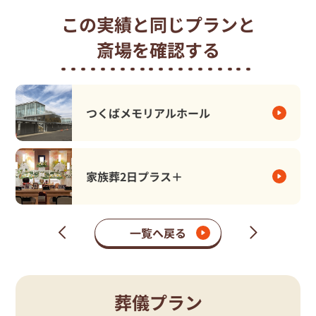
この実績と同じプランと
斎場を確認する
つくばメモリアルホール
家族葬2日プラス＋
一覧へ戻る
次
前
の
の
ペ
ペ
ー
ー
ジ
ジ
葬儀プラン