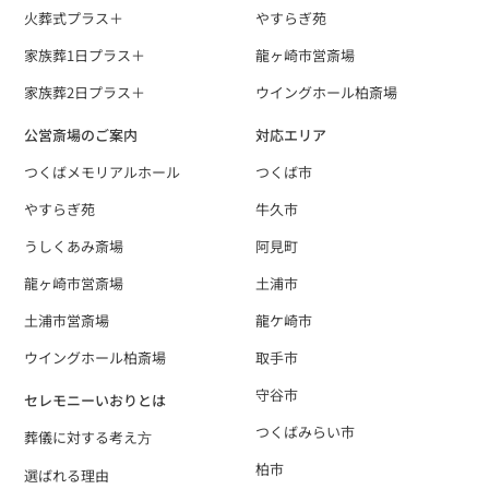
火葬式プラス＋
やすらぎ苑
家族葬1日プラス＋
龍ヶ崎市営斎場
家族葬2日プラス＋
ウイングホール柏斎場
公営斎場のご案内
対応エリア
つくばメモリアルホール
つくば市
やすらぎ苑
牛久市
うしくあみ斎場
阿見町
龍ヶ崎市営斎場
土浦市
土浦市営斎場
龍ケ崎市
ウイングホール柏斎場
取手市
守谷市
セレモニーいおりとは
つくばみらい市
葬儀に対する考え⽅
柏市
選ばれる理由