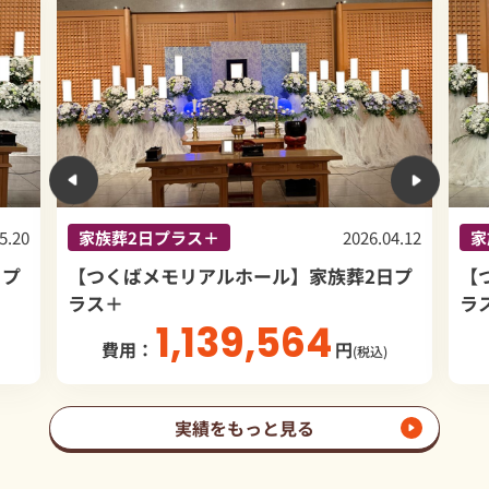
4.12
家族葬2日プラス＋
2025.11.30
家
日プ
【つくばメモリアルホール】家族葬2日プ
【
ラス＋
ラ
1,340,282
費用：
円
(税込)
実績をもっと見る