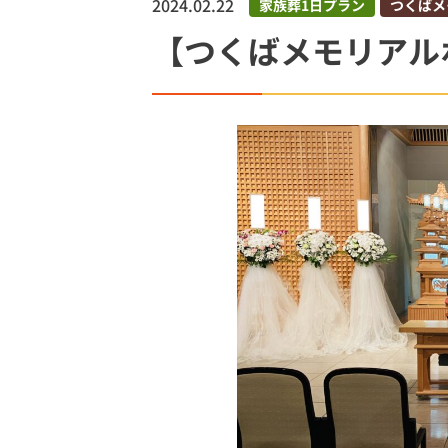
2024.02.22
家族葬1日プラン
つくばメ
土浦市
【つくばメモリアル
土浦市営