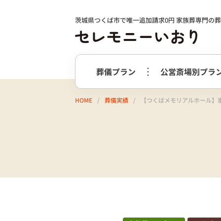
茨城県つくば市で唯一追加請求0円 家族葬専門の
葬儀プラン
公営斎場別プラ
HOME
葬儀実績
【つくばメモリアルホール】
火葬式プラン
事前相談の
つくば市
選ばれる理由
つくばメ
すすめ
必要最低限のプラン
火葬式プラン
牛久市
阿
終活サポート
会社案内
お別れ花・遺影付きプラン
うしくあ
火葬式プラス＋