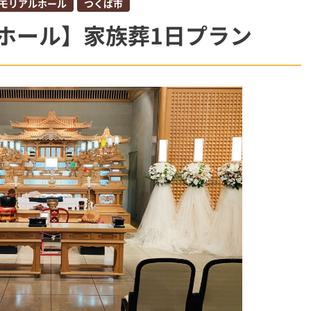
モリアルホール
つくば市
柏市
ホール】家族葬1日プラン
斎場
ウイ
オプション