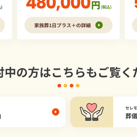
480,000
円
)
(税込)
家族葬1日プラス＋の詳細
討中の方は
こちらもご覧く
セレ
由
葬