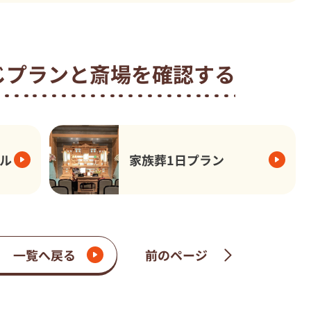
じプランと
斎場を確認する
ル
家族葬1日プラン
一覧へ戻る
前のページ