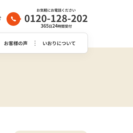
お気軽にお電話ください
0120-128-202
せ
365
24
日
時間受付
お客様の声
いおりについて
家族葬2日プラン
生前整理・
守谷市
つくばみらい市
よくある質問
らぎ苑
遺品整理
木祭壇プラン
家族葬2日プラン
いおり公式
市
葬儀社はどう
花祭壇プラン
崎市営斎場
選べば良いのか？
チャンネル
家族葬2日プラス＋