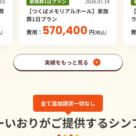
葬1日プラン
2026.07.14
家族葬1日プラン
くばメモリアルホール】家族
【うしくあみ斎場
日プラン
ラン
570,400
855,
：
円
費用：
(税込)
実績をもっと見る
全て追加請求一切なし
ーいおりが
ご提供する
シン