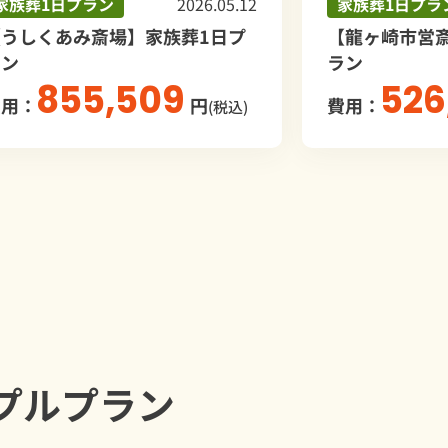
2026.05.12
家族葬1日プラン
2026.0
】家族葬1日プ
【龍ヶ崎市営斎場】家族葬1日
ラン
509
526,590
円
費用：
円
(税込)
(税
プルプラン