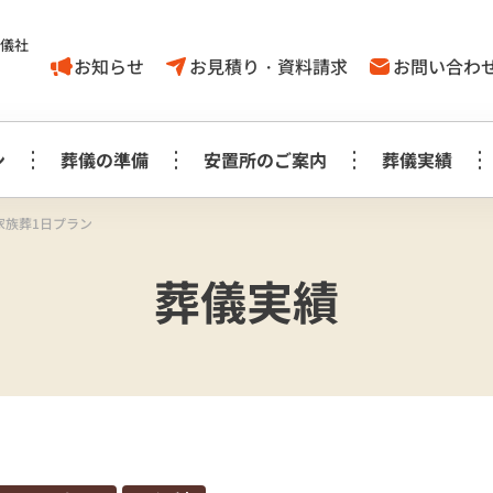
葬儀社
お知らせ
お見積り・資料請求
お問い合わ
ン
葬儀の準備
安置所のご案内
葬儀実績
家族葬1日プラン
家族葬1日プラン
葬儀に対する
取手市
葬儀実績
葬儀の豆知識
モリアルホール
やす
考え方
白木祭壇プラン
白
家族葬1日プラン
見町
龍ケ崎
事前相談に
お知らせ
生花祭壇プラン
生
み斎場
龍ヶ
ついてのＱ＆Ａ
家族葬1日プラス＋