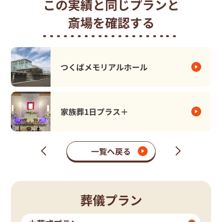
この実績と同じプランと
斎場を確認する
つくばメモリアルホール
家族葬1日プラス＋
一覧へ戻る
次
前
の
の
ペ
ペ
ー
ー
ジ
ジ
葬儀プラン