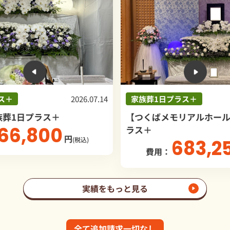
7.14
家族葬1日プラス＋
2026.05.03
家
【つくばメモリアルホール】家族葬1日プ
【
ラス＋
ラ
683,259
費用：
円
(税込)
実績をもっと見る
全て追加請求一切なし