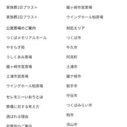
家族葬1日プラス＋
龍ヶ崎市営斎場
家族葬2日プラス＋
ウイングホール柏斎場
公営斎場のご案内
対応エリア
つくばメモリアルホール
つくば市
やすらぎ苑
牛久市
うしくあみ斎場
阿見町
龍ヶ崎市営斎場
土浦市
土浦市営斎場
龍ケ崎市
ウイングホール柏斎場
取手市
守谷市
セレモニーいおりとは
つくばみらい市
葬儀に対する考え⽅
柏市
選ばれる理由
流山市
安置所のご案内