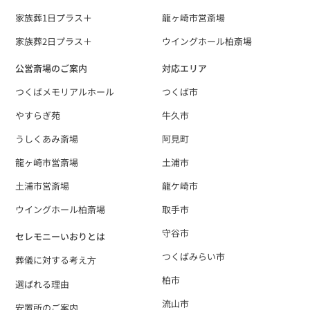
家族葬1日プラス＋
龍ヶ崎市営斎場
家族葬2日プラス＋
ウイングホール柏斎場
公営斎場のご案内
対応エリア
つくばメモリアルホール
つくば市
やすらぎ苑
牛久市
うしくあみ斎場
阿見町
龍ヶ崎市営斎場
土浦市
土浦市営斎場
龍ケ崎市
ウイングホール柏斎場
取手市
守谷市
セレモニーいおりとは
つくばみらい市
葬儀に対する考え⽅
柏市
選ばれる理由
流山市
安置所のご案内