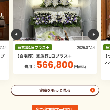
7.14
家族葬1日プラス＋
2026.05.03
家
【つくばメモリアルホール】家族葬1日プ
【
ラス＋
ラ
683,259
費用：
円
(税込)
実績をもっと見る
全て追加請求一切なし