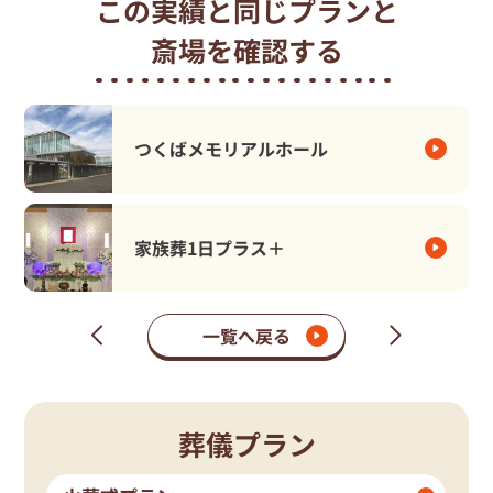
この実績と同じプランと
斎場を確認する
つくばメモリアルホール
家族葬1日プラス＋
一覧へ戻る
次
前
の
の
ペ
ペ
ー
ー
ジ
ジ
葬儀プラン