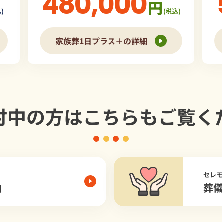
480,000
円
)
(税込)
家族葬1日プラス＋の詳細
討中の方は
こちらもご覧く
セレ
由
葬