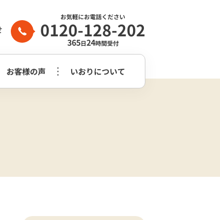
お気軽にお電話ください
0120-128-202
せ
365
24
日
時間受付
お客様の声
いおりについて
家族葬2日プラン
生前整理・
守谷市
つくばみらい市
よくある質問
らぎ苑
遺品整理
木祭壇プラン
家族葬2日プラン
いおり公式
市
葬儀社はどう
花祭壇プラン
崎市営斎場
選べば良いのか？
チャンネル
家族葬2日プラス＋