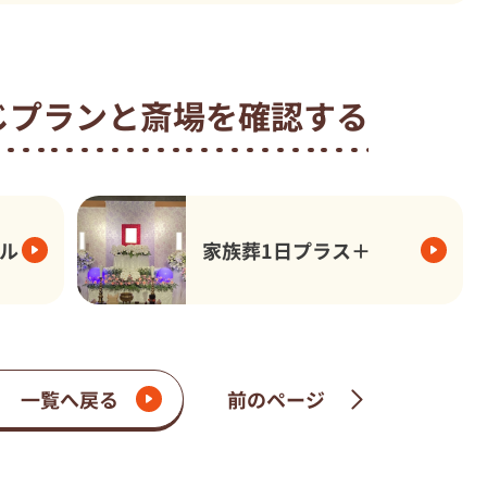
じプランと
斎場を確認する
ル
家族葬1日プラス＋
一覧へ戻る
前のページ