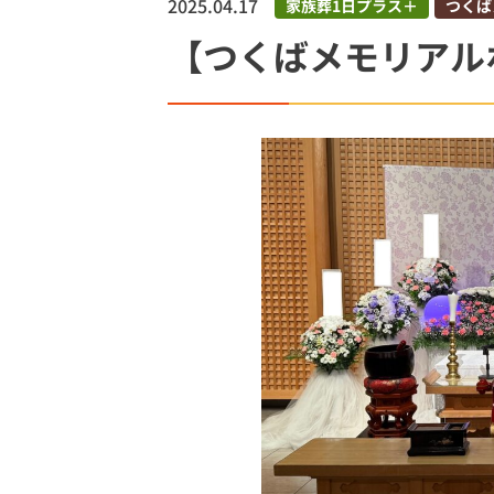
2025.04.17
家族葬1日プラス＋
つくば
土浦市
【つくばメモリアル
土浦市営