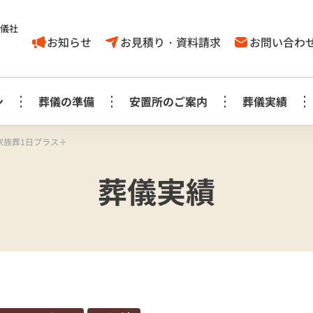
葬儀社
お知らせ
お見積り・資料請求
お問い合わ
ン
葬儀の準備
安置所のご案内
葬儀実績
家族葬1日プラス＋
家族葬1日プラン
葬儀に対する
取手市
葬儀実績
葬儀の豆知識
モリアルホール
やす
考え方
白木祭壇プラン
白
家族葬1日プラン
見町
龍ケ崎
事前相談に
お知らせ
生花祭壇プラン
生
み斎場
龍ヶ
ついてのＱ＆Ａ
家族葬1日プラス＋