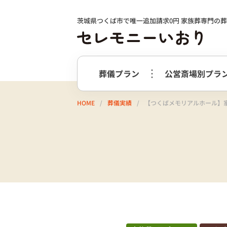
茨城県つくば市で唯一追加請求0円 家族葬専門の
葬儀プラン
公営斎場別プラ
HOME
葬儀実績
【つくばメモリアルホール】
火葬式プラン
事前相談の
つくば市
選ばれる理由
つくばメ
すすめ
必要最低限のプラン
火葬式プラン
牛久市
阿
終活サポート
会社案内
お別れ花・遺影付きプラン
うしくあ
火葬式プラス＋