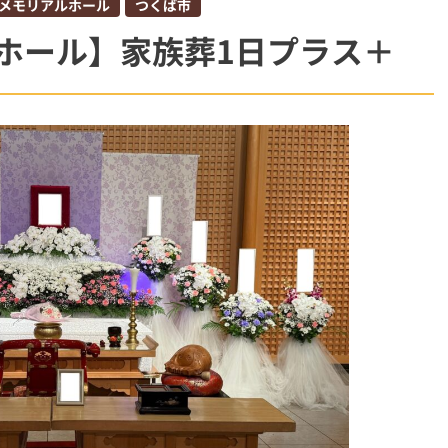
メモリアルホール
つくば市
柏市
ホール】家族葬1日プラス＋
斎場
ウイ
オプション