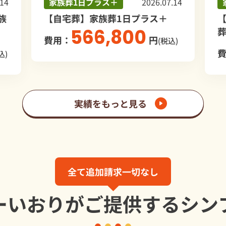
プラス＋
2026.07.14
家族葬1日プラス＋
家族葬1日プラス＋
【つくばメモリアルホー
66,800
葬1日プラス＋
円
(税込)
683,259
費用：
実績をもっと見る
全て追加請求一切なし
ーいおりが
ご提供する
シン