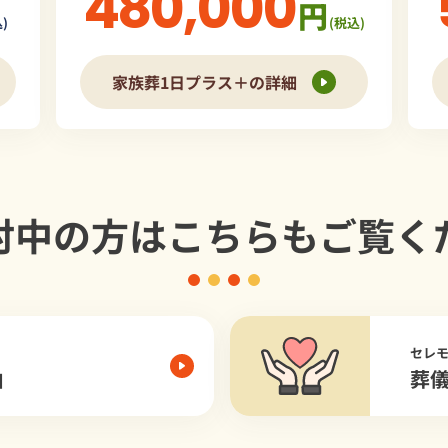
480,000
円
)
(税込)
家族葬1日プラス＋の詳細
討中の方は
こちらもご覧く
セレ
由
葬