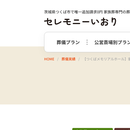
茨城県つくば市で唯一追加請求0円 家族葬専門の
葬儀プラン
公営斎場別プラ
HOME
葬儀実績
【つくばメモリアルホール】
火葬式プラン
事前相談の
つくば市
選ばれる理由
つくばメ
すすめ
必要最低限のプラン
火葬式プラン
牛久市
阿
終活サポート
会社案内
お別れ花・遺影付きプラン
うしくあ
火葬式プラス＋