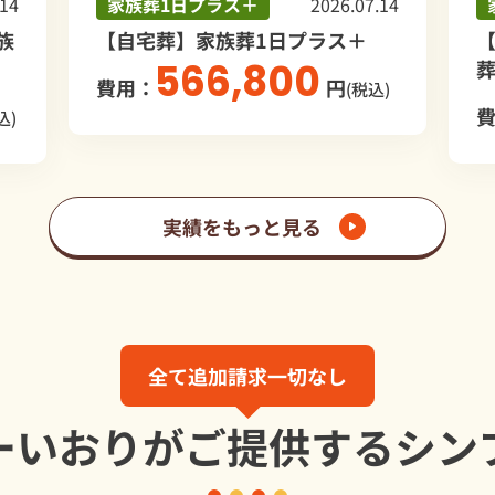
家族葬1日プラス＋
2026.07.14
家族
【自宅葬】家族葬1日プラス＋
【つ
566,800
葬1
費用：
円
(税込)
費用
実績をもっと見る
全て追加請求一切なし
ーいおりが
ご提供する
シン