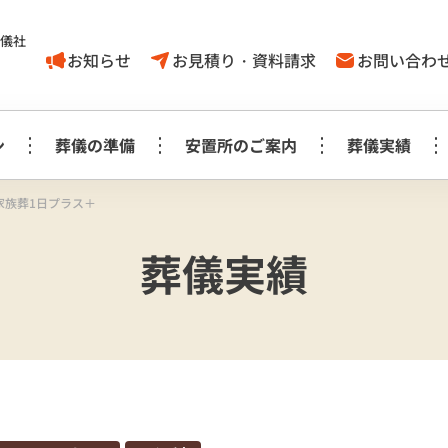
葬儀社
お知らせ
お見積り・資料請求
お問い合わ
ン
葬儀の準備
安置所のご案内
葬儀実績
家族葬1日プラス＋
家族葬1日プラン
葬儀に対する
取手市
葬儀実績
葬儀の豆知識
モリアルホール
やす
考え方
白木祭壇プラン
白
家族葬1日プラン
見町
龍ケ崎
事前相談に
お知らせ
生花祭壇プラン
生
み斎場
龍ヶ
ついてのＱ＆Ａ
家族葬1日プラス＋