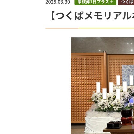
2025.03.30
家族葬1日プラス＋
つくば
土浦市
【つくばメモリアル
土浦市営