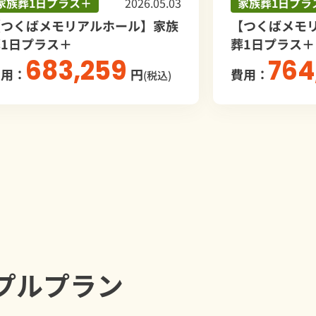
葬1日プラス＋
2026.05.03
家族葬1日プラス＋
くばメモリアルホール】家族
【つくばメモリア
日プラス＋
葬1日プラス＋
683,259
764,7
：
円
費用：
(税込)
プルプラン