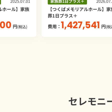
2025.07.01
家族葬1日プラス＋
2026.07.14
ール】家族
【つくばメモリアルホール】家族
葬1日プラス＋
0
1,427,541
円
費用：
円
(税込)
(税込)
セレモニ