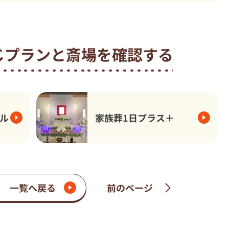
じプランと
斎場を確認する
ル
家族葬1日プラス＋
一覧へ戻る
前のページ