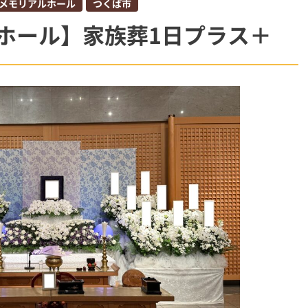
メモリアルホール
つくば市
柏市
ホール】家族葬1日プラス＋
斎場
ウイ
オプション