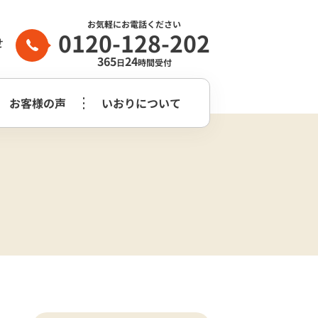
お気軽にお電話ください
0120-128-202
せ
365
24
日
時間受付
お客様の声
いおりについて
家族葬2日プラン
生前整理・
守谷市
つくばみらい市
よくある質問
らぎ苑
遺品整理
木祭壇プラン
家族葬2日プラン
いおり公式
市
葬儀社はどう
花祭壇プラン
崎市営斎場
選べば良いのか？
チャンネル
家族葬2日プラス＋