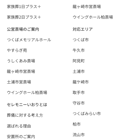
家族葬1日プラス＋
龍ヶ崎市営斎場
家族葬2日プラス＋
ウイングホール柏斎場
公営斎場のご案内
対応エリア
つくばメモリアルホール
つくば市
やすらぎ苑
牛久市
うしくあみ斎場
阿見町
龍ヶ崎市営斎場
土浦市
土浦市営斎場
龍ケ崎市
ウイングホール柏斎場
取手市
守谷市
セレモニーいおりとは
つくばみらい市
葬儀に対する考え⽅
柏市
選ばれる理由
流山市
安置所のご案内