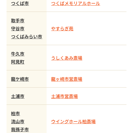
つくば市
つくばメモリアルホール
取手市
守谷市
やすらぎ苑
つくばみらい市
牛久市
うしくあみ斎場
阿見町
龍ケ崎市
龍ヶ崎市営斎場
土浦市
土浦市営斎場
柏市
流山市
ウイングホール柏斎場
我孫子市